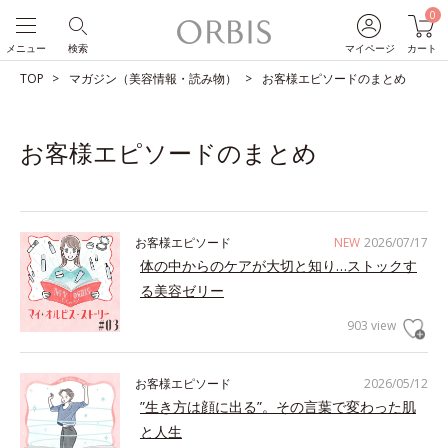
0
メニュー
検索
マイページ
カート
TOP
マガジン（美容情報・読み物）
お客様エピソードのまとめ
お客様エピソードのまとめ
お客様エピソード
NEW
2026/07/17
体の中からのケアが大切と知り…ストックす
る美容ゼリー
903 view
お客様エピソード
2026/05/12
”生き方は顔に出る”。その言葉で変わった肌
と人生