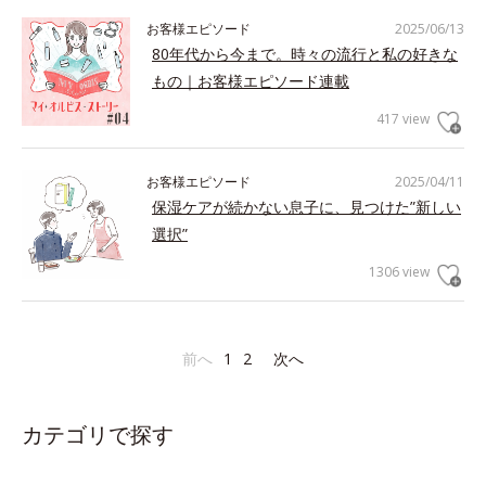
お客様エピソード
2025/06/13
80年代から今まで。時々の流行と私の好きな
もの｜お客様エピソード連載
417 view
お客様エピソード
2025/04/11
保湿ケアが続かない息子に、見つけた”新しい
選択”
1306 view
前へ
1
2
次へ
カテゴリで探す