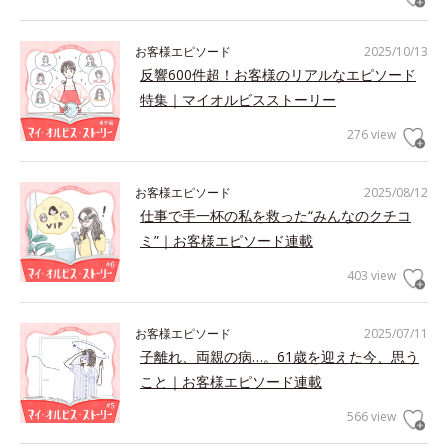
お客様エピソード
2025/10/13
反響600件超！お客様のリアルなエピソード
特集｜マイオルビスストーリー
276 view
お客様エピソード
2025/08/12
仕事で手一杯の私を救った“みんなのクチコ
ミ”｜お客様エピソード連載
403 view
お客様エピソード
2025/07/11
子離れ、両親の病…。61歳を迎えた今、思う
こと｜お客様エピソード連載
566 view