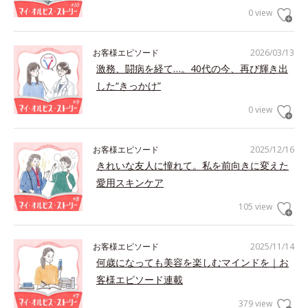
0 view
お客様エピソード
2026/03/13
激務、闘病を経て…。40代の今、再び輝き出
した“きっかけ”
0 view
お客様エピソード
2025/12/16
きれいな友人に憧れて。私を前向きに変えた
愛用スキンケア
105 view
お客様エピソード
2025/11/14
何歳になっても美容を楽しむマインドを｜お
客様エピソード連載
379 view