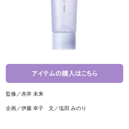
監修／赤井 未来
企画／伊藤 幸子 文／塩田 みのり