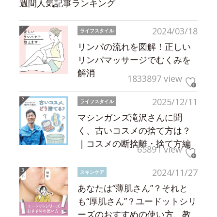
週間人気記事ランキング
2024/03/18
ライフスタイル
リンパの流れを図解！正しい
リンパマッサージでむくみを
解消
1833897 view
2025/12/11
ライフスタイル
マシンガンズ滝沢さんに聞
く、古いコスメの捨て方は？
｜コスメの断捨離・捨て方編
65891 view
2024/11/27
スキンケア
あなたは“薄肌さん”？それと
も“厚肌さん”？ユードットシリ
ーズのおすすめの使い方、教