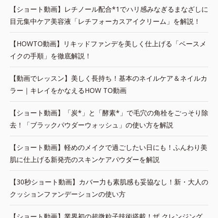
【ショート動画】レチノール配合*1でハリ感みなぎるまなざしに
目元集中ケア美容液「レチフォーカスアイクリーム」を解説！
【HOWTO動画】リキッドファンデを美しく仕上げる「ベースメ
イクの手順」を徹底解説！
【動画でレッスン】美しく長持ち！基本のネイルケア＆ネイルカ
ラー｜キレイをかなえるHOW TO動画
【ショート動画】「炭*」と「酵素*」で毛穴の角栓をごっそり除
去！「ブラックパウダーウォッシュ」の使い方を解説
【ショート動画】軽めのメイクで過ごしたい日にも！ふんわり美
肌に仕上げる新発売のスキンケアパウダーを解説
【30秒ショート動画】カバー力も素肌感も妥協なし！新・大人の
クッションファンデーションの使い方
【ショート動画】業界初の超微粒子技術搭載！ザ クレンジング