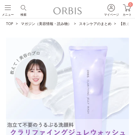
0
メニュー
検索
マイページ
カート
TOP
マガジン（美容情報・読み物）
スキンケアのまとめ
【教えて