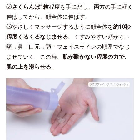
②
さくらんぼ1粒
程度を手にだし、両方の手に軽く
伸ばしてから、顔全体に伸ばす。
③やさしくマッサージするように顔全体を
約10秒
程度くるくるなじませる
。くすみやすい頬から→
額→鼻→口元→顎・フェイスラインの順番でなじ
ませていく。この時、
肌が動かない程度の力で、
肌の上を滑らせる。