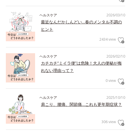
ヘルスケア
2026/03/10
最近なんだかしんどい…春のメンタル不調の
ヒント
2434 view
ヘルスケア
2026/02/10
カチカチ“ミイラ便”は危険！大人の便秘が侮
れない理由って？
0 view
ヘルスケア
2025/10/10
肩こり、腰痛、関節痛…これも更年期症状？
306 view