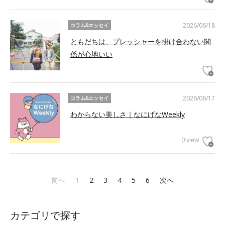
2026/06/18
コラム&エッセイ
ともだちは、プレッシャーを掛け合わない関
係が心地いい
2026/06/17
コラム&エッセイ
わからない美しさ｜なにげなWeekly
0 view
前へ
1
2
3
4
5
6
次へ
カテゴリで探す