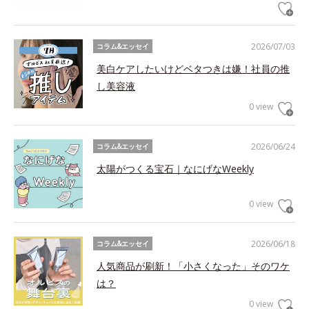
2026/07/03
コラム&エッセイ
美白ケアしたいけどベタつきは嫌！社員の推
し美容液
0 view
2026/06/24
コラム&エッセイ
太陽がつくる宝石｜なにげなWeekly
0 view
2026/06/18
コラム&エッセイ
人気商品が刷新！「小さくなった」そのワケ
は？
0 view