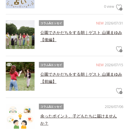
0 view
NEW
2026/07/31
コラム&エッセイ
公園でさかだちをする朝｜ゲスト 山瀬まゆみ
【後編】
NEW
2026/07/15
コラム&エッセイ
公園でさかだちをする朝｜ゲスト 山瀬まゆみ
【前編】
2026/07/06
コラム&エッセイ
余ったポイント、子どもたちに届けません
か？