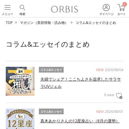
0
メニュー
検索
マイページ
カート
TOP
マガジン（美容情報・読み物）
コラム&エッセイのまとめ
コラム&エッセイのまとめ
NEW
2026/08/04
コラム&エッセイ
夫婦でシェア！ここちよさを追求したサラサ
ラUVジェル
0 view
NEW
2026/08/01
コラム&エッセイ
真木あかりさんの12星座占い（8月の運勢）