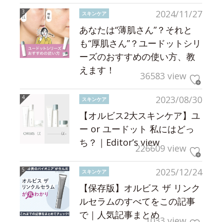
2024/11/27
スキンケア
あなたは“薄肌さん”？それと
も“厚肌さん”？ユードットシリ
ーズのおすすめの使い方、教
えます！
36583 view
2023/08/30
スキンケア
【オルビス2大スキンケア】ユ
ー or ユードット 私にはどっ
ち？｜Editor’s view
226609 view
2025/12/24
スキンケア
【保存版】オルビス ザ リンク
ルセラムのすべてをこの記事
で｜人気記事まとめ
1033 view