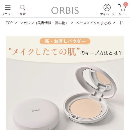
0
メニュー
検索
マイページ
カート
TOP
マガジン（美容情報・読み物）
ベースメイクのまとめ
【30