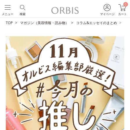
0
メニュー
検索
マイページ
カート
TOP
マガジン（美容情報・読み物）
コラム&エッセイのまとめ
O