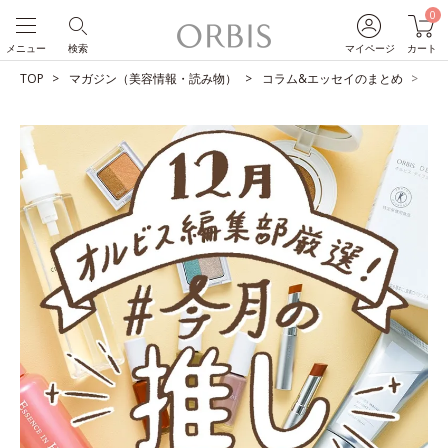
0
メニュー
検索
マイページ
カート
TOP
マガジン（美容情報・読み物）
コラム&エッセイのまとめ
O