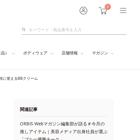
0
検
索
食品）
ボディウェア
店舗情報
マガジン
手軽に使えるBBクリーム
関連記事
ORBIS Webマガジン編集部が語る＃今月の
推しアイテム｜美容メディア出身社員が選ぶ
「ブルべ優勝チーク」