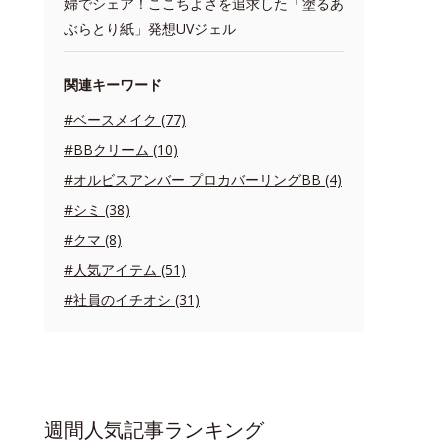
婦でシェア！ここちよさを追求した「塗るあ
ぶらとり紙」発想UVジェル
関連キーワード
#ベースメイク (77)
#BBクリーム (10)
#オルビスアンバー プロカバーリングBB (4)
#シミ (38)
#クマ (8)
#人気アイテム (51)
#社員のイチオシ (31)
週間人気記事ランキング