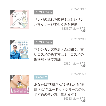
2024/03/18
ライフスタイル
リンパの流れを図解！正しいリン
パマッサージでむくみを解消
1833897 view
2025/12/11
ライフスタイル
マシンガンズ滝沢さんに聞く、古
いコスメの捨て方は？｜コスメの
断捨離・捨て方編
65891 view
2024/11/27
スキンケア
あなたは“薄肌さん”？それとも“厚
肌さん”？ユードットシリーズのお
すすめの使い方、教えます！
36583 view