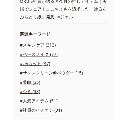
ORBIS社員が語る＃今月の推しアイテム｜夫
婦でシェア！ここちよさを追求した「塗るあ
ぶらとり紙」発想UVジェル
関連キーワード
#スキンケア (212)
#ベースメイク (77)
#UVカット (47)
#サンスクリーン®パウダー (15)
#美白 (35)
#シミ (38)
#人気アイテム (51)
#社員のイチオシ (31)