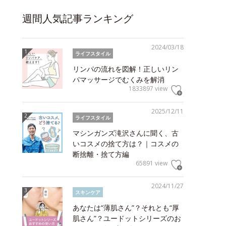
週間人気記事ランキング
2024/03/18
ライフスタイル
リンパの流れを図解！正しいリン
パマッサージでむくみを解消
1833897 view
2025/12/11
ライフスタイル
マシンガンズ滝沢さんに聞く、古
いコスメの捨て方は？｜コスメの
断捨離・捨て方編
65891 view
2024/11/27
スキンケア
あなたは“薄肌さん”？それとも“厚
肌さん”？ユードットシリーズのお