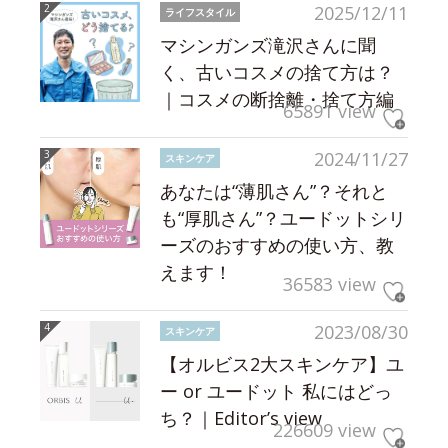
2025/12/11
ライフスタイル
マシンガンズ滝沢さんに聞
く、古いコスメの捨て方は？
｜コスメの断捨離・捨て方編
65891 view
2024/11/27
スキンケア
あなたは“薄肌さん”？それと
も“厚肌さん”？ユードットシリ
ーズのおすすめの使い方、教
えます！
36583 view
2023/08/30
スキンケア
【オルビス2大スキンケア】ユ
ー or ユードット 私にはどっ
ち？｜Editor’s view
226609 view