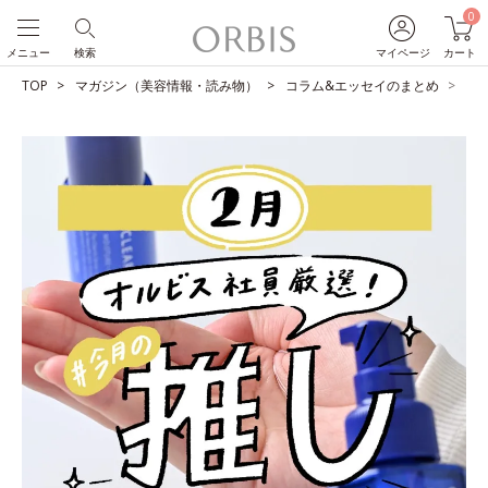
0
メニュー
検索
マイページ
カート
TOP
マガジン（美容情報・読み物）
コラム&エッセイのまとめ
O