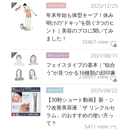
2025/12/25
インナーケア
年末年始も体型キープ！休み
明けの“ドキッ”を防ぐ3つのヒ
ント｜美容のプロに聞いてみ
ました！
10467 view
2021/08/11
ポイントメイク
フェイスタイプの基本｜“似合
う”が見つかる16種類の顔印象
238957 view
2025/08/22
スキンケア
【30秒ショート動画】新・シ
ワ改善美容液「ザ リンクルセ
ラム」のおすすめの使い方っ
て？
5411 view