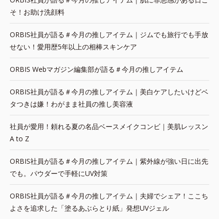
そ！お助け洗顔料
ORBIS社員が語る＃今月の推しアイテム｜ジムでも旅行でも手放
せない！愛用歴5年以上の相棒スキンケア
ORBIS Webマガジン編集部が語る＃今月の推しアイテム
ORBIS社員が語る＃今月の推しアイテム｜美白ケアしたいけどベ
タつきは嫌！わがまま社員の推し美容液
社員が愛用！頼れる夏の名品ベースメイクコンビ｜美肌レッスン
A to Z
ORBIS社員が語る＃今月の推しアイテム｜紫外線が強い日に出先
でも。パウダーで手軽にUV対策
ORBIS社員が語る＃今月の推しアイテム｜夫婦でシェア！ここち
よさを追求した「塗るあぶらとり紙」発想UVジェル