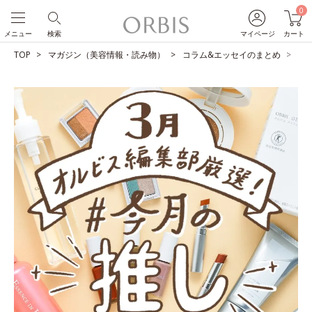
0
メニュー
検索
マイページ
カート
TOP
マガジン（美容情報・読み物）
コラム&エッセイのまとめ
O