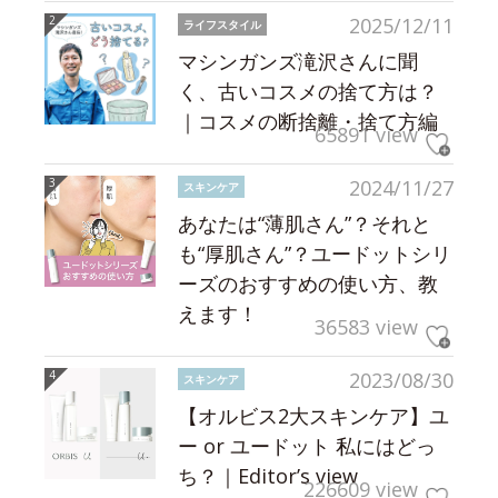
2025/12/11
ライフスタイル
マシンガンズ滝沢さんに聞
く、古いコスメの捨て方は？
｜コスメの断捨離・捨て方編
65891 view
2024/11/27
スキンケア
あなたは“薄肌さん”？それと
も“厚肌さん”？ユードットシリ
ーズのおすすめの使い方、教
えます！
36583 view
2023/08/30
スキンケア
【オルビス2大スキンケア】ユ
ー or ユードット 私にはどっ
ち？｜Editor’s view
226609 view