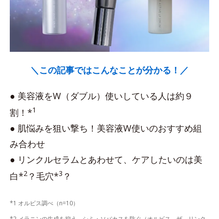
＼この記事ではこんなことが分かる！／
● 美容液をW（ダブル）使いしている人は約９
1
割！*
● 肌悩みを狙い撃ち！美容液W使いのおすすめ組
み合わせ
● リンクルセラムとあわせて、ケアしたいのは美
2
3
白*
？毛穴*
？
*1 オルビス調べ（n=10）
*2 メラニンの生成を抑え、シミ・ソバカスを防ぐ（オルビス ザ リンク