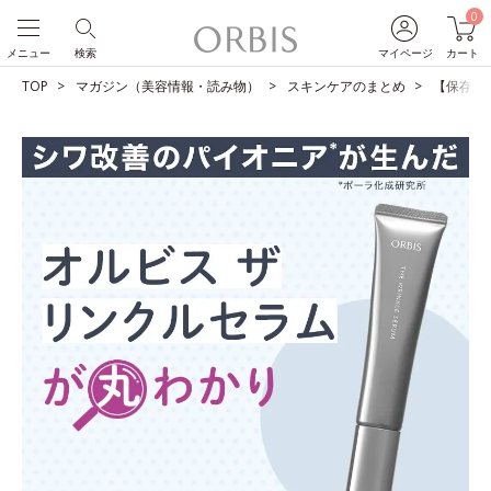
0
メニュー
検索
マイページ
カート
TOP
マガジン（美容情報・読み物）
スキンケアのまとめ
【保存版