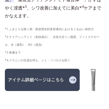
3
4
やく浸透*
、シワ改善に加えてに美白*
ケアまで
かなえます。
*1 ふきとりを除く朝・夜使用全顔美容液内におけるうるおい保持力
*2 ナイアシンアミド（有効成分）、水添大豆リン脂質、フィトステロー
ル、水（基剤）、BG（保湿）
*3 角層まで
*4 メラニンの生成を抑え、シミ・ソバカスを防ぐ