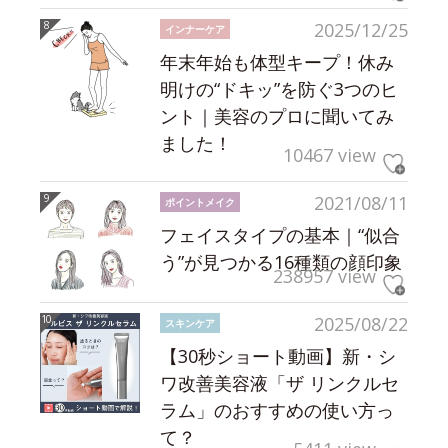
2025/12/25
インナーケア
年末年始も体型キープ！休み
明けの“ドキッ”を防ぐ3つのヒ
ント｜美容のプロに聞いてみ
ました！
10467 view
2021/08/11
ポイントメイク
フェイスタイプの基本｜“似合
う”が見つかる16種類の顔印象
238957 view
2025/08/22
スキンケア
【30秒ショート動画】新・シ
ワ改善美容液「ザ リンクルセ
ラム」のおすすめの使い方っ
て？