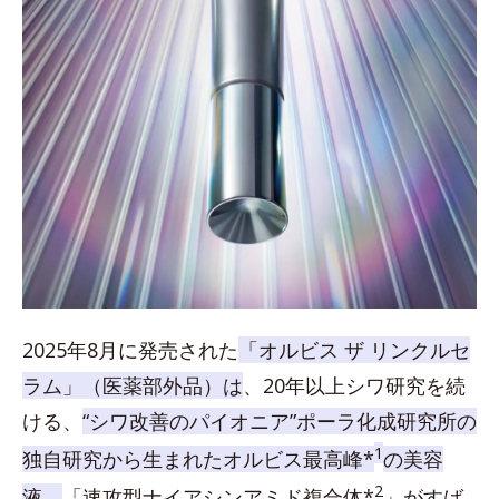
2025年8月に発売された
「オルビス ザ リンクルセ
ラム」（医薬部外品）は
、20年以上シワ研究を続
ける、
“シワ改善のパイオニア”ポーラ化成研究所の
1
独自研究から生まれたオルビス最高峰*
の美容
2
液。
「速攻型ナイアシンアミド複合体*
」がすば