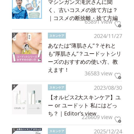
マシンガンズ滝沢さんに聞
く、古いコスメの捨て方は？
｜コスメの断捨離・捨て方編
65891 view
2024/11/27
スキンケア
あなたは“薄肌さん”？それと
も“厚肌さん”？ユードットシリ
ーズのおすすめの使い方、教
えます！
36583 view
2023/08/30
スキンケア
【オルビス2大スキンケア】ユ
ー or ユードット 私にはどっ
ち？｜Editor’s view
226609 view
2025/12/24
スキンケア