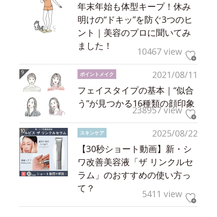
年末年始も体型キープ！休み
明けの“ドキッ”を防ぐ3つのヒ
ント｜美容のプロに聞いてみ
ました！
10467 view
2021/08/11
ポイントメイク
フェイスタイプの基本｜“似合
う”が見つかる16種類の顔印象
238957 view
2025/08/22
スキンケア
【30秒ショート動画】新・シ
ワ改善美容液「ザ リンクルセ
ラム」のおすすめの使い方っ
て？
5411 view