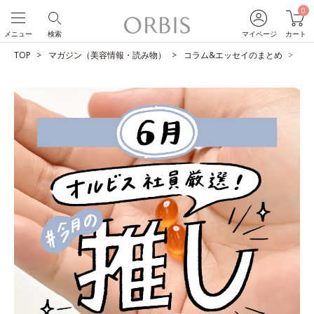
0
メニュー
検索
マイページ
カート
TOP
マガジン（美容情報・読み物）
コラム&エッセイのまとめ
O