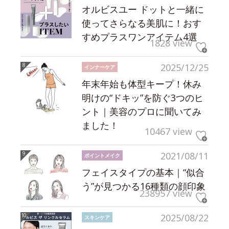
オルビスユー ドットと一緒に
使ってさらなる美肌に！おす
すめプラスワンアイテム4選
1828 view
2025/12/25
インナーケア
年末年始も体型キープ！休み
明けの“ドキッ”を防ぐ3つのヒ
ント｜美容のプロに聞いてみ
ました！
10467 view
2021/08/11
ポイントメイク
フェイスタイプの基本｜“似合
う”が見つかる16種類の顔印象
238957 view
2025/08/22
スキンケア