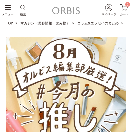
0
メニュー
検索
マイページ
カート
TOP
マガジン（美容情報・読み物）
コラム&エッセイのまとめ
O