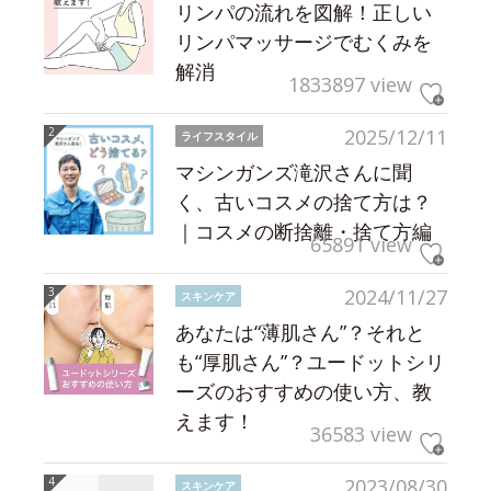
リンパの流れを図解！正しい
リンパマッサージでむくみを
解消
1833897 view
2025/12/11
ライフスタイル
マシンガンズ滝沢さんに聞
く、古いコスメの捨て方は？
｜コスメの断捨離・捨て方編
65891 view
2024/11/27
スキンケア
あなたは“薄肌さん”？それと
も“厚肌さん”？ユードットシリ
ーズのおすすめの使い方、教
えます！
36583 view
2023/08/30
スキンケア