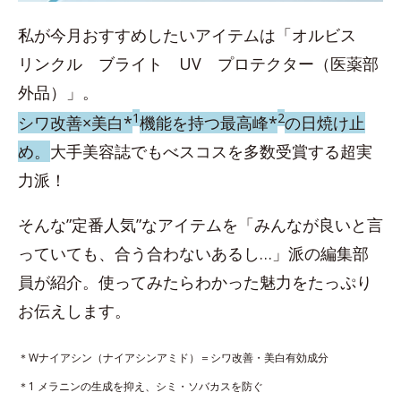
私が今月おすすめしたいアイテムは「オルビス
リンクル ブライト UV プロテクター（医薬部
外品）」。
1
2
シワ改善×美白*
機能を持つ最高峰*
の日焼け止
め。
大手美容誌でもべスコスを多数受賞する超実
力派！
そんな”定番人気”なアイテムを「みんなが良いと言
っていても、合う合わないあるし…」派の編集部
員が紹介。使ってみたらわかった魅力をたっぷり
お伝えします。
＊Wナイアシン（ナイアシンアミド）＝シワ改善・美白有効成分
＊1 メラニンの生成を抑え、シミ・ソバカスを防ぐ