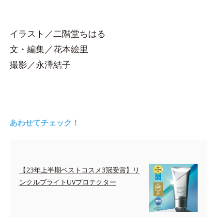
イラスト／二階堂ちはる
文・編集／花本絵里
撮影／永澤結子
あわせてチェック！
【23年上半期ベストコスメ3冠受賞】リ
ンクルブライトUVプロテクター