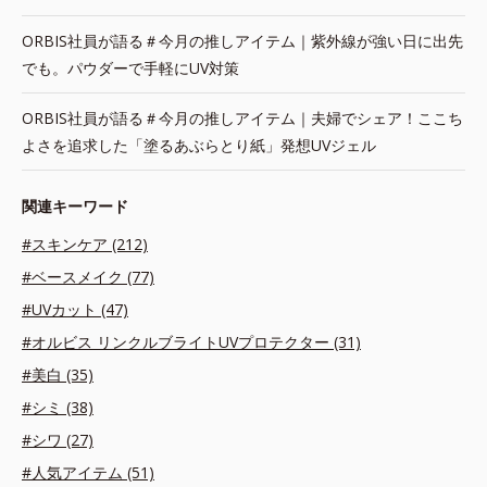
ORBIS社員が語る＃今月の推しアイテム｜紫外線が強い日に出先
でも。パウダーで手軽にUV対策
ORBIS社員が語る＃今月の推しアイテム｜夫婦でシェア！ここち
よさを追求した「塗るあぶらとり紙」発想UVジェル
関連キーワード
#スキンケア (212)
#ベースメイク (77)
#UVカット (47)
#オルビス リンクルブライトUVプロテクター (31)
#美白 (35)
#シミ (38)
#シワ (27)
#人気アイテム (51)