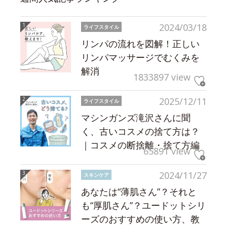
2024/03/18
ライフスタイル
リンパの流れを図解！正しい
リンパマッサージでむくみを
解消
1833897 view
2025/12/11
ライフスタイル
マシンガンズ滝沢さんに聞
く、古いコスメの捨て方は？
｜コスメの断捨離・捨て方編
65891 view
2024/11/27
スキンケア
あなたは“薄肌さん”？それと
も“厚肌さん”？ユードットシリ
ーズのおすすめの使い方、教