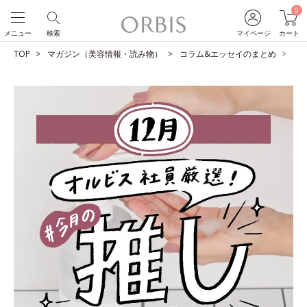
0
メニュー
検索
マイページ
カート
TOP
マガジン（美容情報・読み物）
コラム&エッセイのまとめ
O