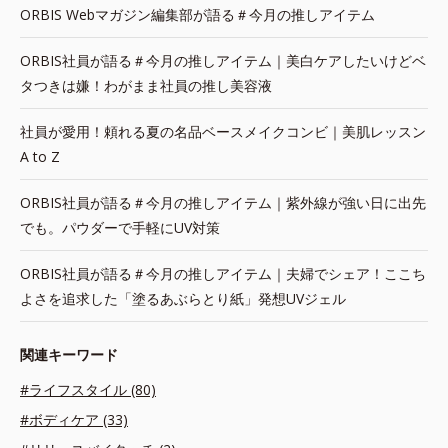
ORBIS Webマガジン編集部が語る＃今月の推しアイテム
ORBIS社員が語る＃今月の推しアイテム｜美白ケアしたいけどベ
タつきは嫌！わがまま社員の推し美容液
社員が愛用！頼れる夏の名品ベースメイクコンビ｜美肌レッスン
A to Z
ORBIS社員が語る＃今月の推しアイテム｜紫外線が強い日に出先
でも。パウダーで手軽にUV対策
ORBIS社員が語る＃今月の推しアイテム｜夫婦でシェア！ここち
よさを追求した「塗るあぶらとり紙」発想UVジェル
関連キーワード
#ライフスタイル (80)
#ボディケア (33)