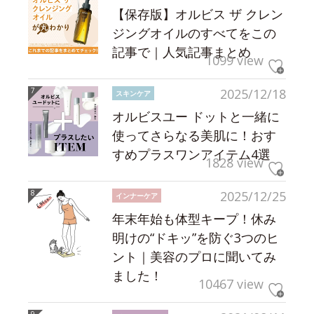
【保存版】オルビス ザ クレン
ジングオイルのすべてをこの
記事で｜人気記事まとめ
1099 view
2025/12/18
スキンケア
オルビスユー ドットと一緒に
使ってさらなる美肌に！おす
すめプラスワンアイテム4選
1828 view
2025/12/25
インナーケア
年末年始も体型キープ！休み
明けの“ドキッ”を防ぐ3つのヒ
ント｜美容のプロに聞いてみ
ました！
10467 view