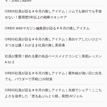
そ！お助け洗顔料
ORBIS社員が語る＃今月の推しアイテム｜ジムでも旅行でも手放
せない！愛用歴5年以上の相棒スキンケア
ORBIS Webマガジン編集部が語る＃今月の推しアイテム
ORBIS社員が語る＃今月の推しアイテム｜美白ケアしたいけどベ
タつきは嫌！わがまま社員の推し美容液
社員が愛用！頼れる夏の名品ベースメイクコンビ｜美肌レッスン
A to Z
ORBIS社員が語る＃今月の推しアイテム｜紫外線が強い日に出先
でも。パウダーで手軽にUV対策
ORBIS社員が語る＃今月の推しアイテム｜夫婦でシェア！ここち
よさを追求した「塗るあぶらとり紙」発想UVジェル