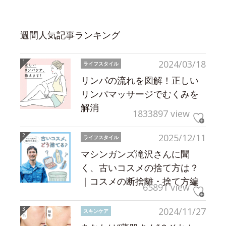
週間人気記事ランキング
2024/03/18
ライフスタイル
リンパの流れを図解！正しい
リンパマッサージでむくみを
解消
1833897 view
2025/12/11
ライフスタイル
マシンガンズ滝沢さんに聞
く、古いコスメの捨て方は？
｜コスメの断捨離・捨て方編
65891 view
2024/11/27
スキンケア