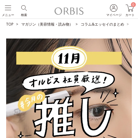
0
メニュー
検索
マイページ
カート
TOP
マガジン（美容情報・読み物）
コラム&エッセイのまとめ
O