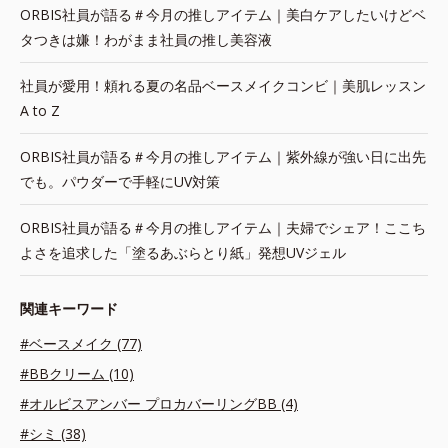
ORBIS社員が語る＃今月の推しアイテム｜美白ケアしたいけどベ
タつきは嫌！わがまま社員の推し美容液
社員が愛用！頼れる夏の名品ベースメイクコンビ｜美肌レッスン
A to Z
ORBIS社員が語る＃今月の推しアイテム｜紫外線が強い日に出先
でも。パウダーで手軽にUV対策
ORBIS社員が語る＃今月の推しアイテム｜夫婦でシェア！ここち
よさを追求した「塗るあぶらとり紙」発想UVジェル
関連キーワード
#ベースメイク (77)
#BBクリーム (10)
#オルビスアンバー プロカバーリングBB (4)
#シミ (38)