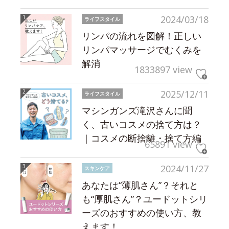
2024/03/18
ライフスタイル
リンパの流れを図解！正しい
リンパマッサージでむくみを
解消
1833897 view
2025/12/11
ライフスタイル
マシンガンズ滝沢さんに聞
く、古いコスメの捨て方は？
｜コスメの断捨離・捨て方編
65891 view
2024/11/27
スキンケア
あなたは“薄肌さん”？それと
も“厚肌さん”？ユードットシリ
ーズのおすすめの使い方、教
えます！