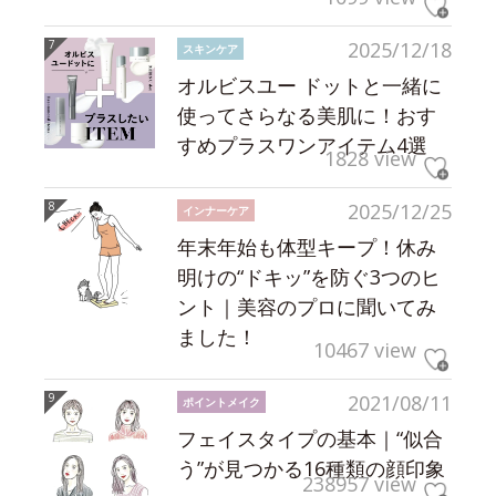
2025/12/18
スキンケア
オルビスユー ドットと一緒に
使ってさらなる美肌に！おす
すめプラスワンアイテム4選
1828 view
2025/12/25
インナーケア
年末年始も体型キープ！休み
明けの“ドキッ”を防ぐ3つのヒ
ント｜美容のプロに聞いてみ
ました！
10467 view
2021/08/11
ポイントメイク
フェイスタイプの基本｜“似合
う”が見つかる16種類の顔印象
238957 view