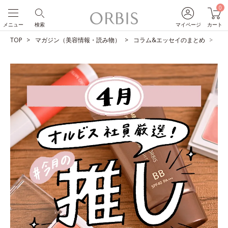
0
メニュー
検索
マイページ
カート
TOP
マガジン（美容情報・読み物）
コラム&エッセイのまとめ
O