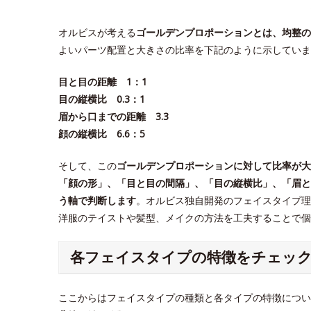
オルビスが考える
ゴールデンプロポーションとは、均整の
よいパーツ配置と大きさの比率を下記のように示していま
目と目の距離 1：1
目の縦横比 0.3：1
眉から口までの距離 3.3
顔の縦横比 6.6：5
そして、この
ゴールデンプロポーションに対して比率が大
「顔の形」、「目と目の間隔」、「目の縦横比」、「眉と
う軸で判断します
。オルビス独自開発のフェイスタイプ理
洋服のテイストや髪型、メイクの方法を工夫することで
各フェイスタイプの特徴をチェッ
ここからはフェイスタイプの種類と各タイプの特徴につい