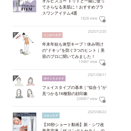
オルビスユー ドットと一緒に使っ
てさらなる美肌に！おすすめプラ
スワンアイテム4選
1828 view
2025/12/25
インナーケア
年末年始も体型キープ！休み明け
の“ドキッ”を防ぐ3つのヒント｜美
容のプロに聞いてみました！
10467 view
2021/08/11
ポイントメイク
フェイスタイプの基本｜“似合う”が
見つかる16種類の顔印象
238957 view
2025/08/22
スキンケア
【30秒ショート動画】新・シワ改
善美容液「ザ リンクルセラム」の