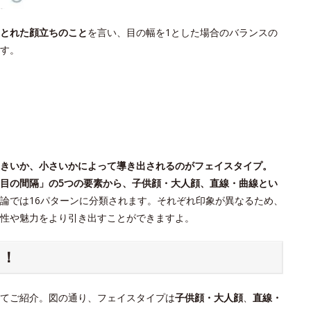
とれた顔立ちのこと
を言い、目の幅を1とした場合のバランスの
す。
きいか、小さいかによって導き出されるのがフェイスタイプ。
目の間隔」の5つの要素から、子供顔・大人顔、直線・曲線とい
論では16パターンに分類されます。それぞれ印象が異なるため、
個性や魅力をより引き出すことができますよ。
ク！
てご紹介。図の通り、フェイスタイプは
子供顔・大人顔
、
直線・