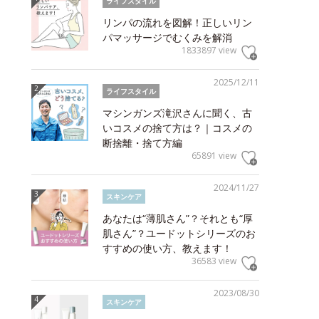
ライフスタイル
リンパの流れを図解！正しいリン
パマッサージでむくみを解消
1833897 view
2025/12/11
ライフスタイル
マシンガンズ滝沢さんに聞く、古
いコスメの捨て方は？｜コスメの
断捨離・捨て方編
65891 view
2024/11/27
スキンケア
あなたは“薄肌さん”？それとも“厚
肌さん”？ユードットシリーズのお
すすめの使い方、教えます！
36583 view
2023/08/30
スキンケア