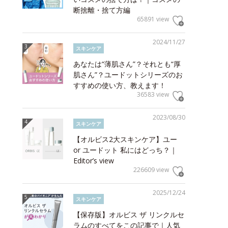
断捨離・捨て方編
65891 view
2024/11/27
スキンケア
あなたは“薄肌さん”？それとも“厚
肌さん”？ユードットシリーズのお
すすめの使い方、教えます！
36583 view
2023/08/30
スキンケア
【オルビス2大スキンケア】ユー
or ユードット 私にはどっち？｜
Editor’s view
226609 view
2025/12/24
スキンケア
【保存版】オルビス ザ リンクルセ
ラムのすべてをこの記事で｜人気