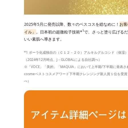
2025年5月に発売以降、数々のベスコスを総なめに！
お客
1
イル」
。日本初の超微粒子技術*
で、さっと塗り広げるだ
いい素肌へ導きます。
*1 ポーラ化成独自の（Ｃ１２－２０）アルキルグルコシド（保湿
（2024年12月時点、J－GLOBALによる自社調べ）
※「VOCE」「美的」「MAQUIA」において上半期/下半期に発
cosmeベストコスメアワード下半期クレンジング新人賞１位を受賞し
べ）