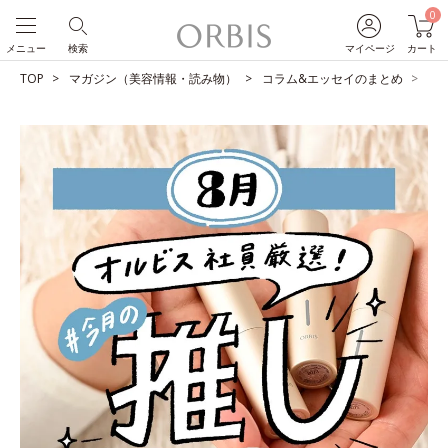
0
メニュー
検索
マイページ
カート
TOP
マガジン（美容情報・読み物）
コラム&エッセイのまとめ
O