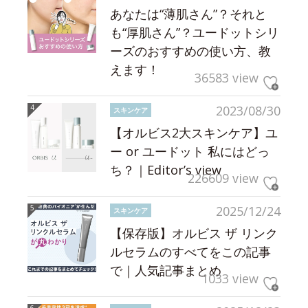
あなたは“薄肌さん”？それと
も“厚肌さん”？ユードットシリ
ーズのおすすめの使い方、教
えます！
36583 view
2023/08/30
スキンケア
【オルビス2大スキンケア】ユ
ー or ユードット 私にはどっ
ち？｜Editor’s view
226609 view
2025/12/24
スキンケア
【保存版】オルビス ザ リンク
ルセラムのすべてをこの記事
で｜人気記事まとめ
1033 view