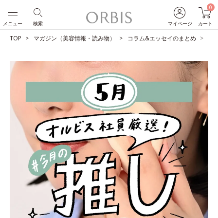
0
メニュー
検索
マイページ
カート
TOP
マガジン（美容情報・読み物）
コラム&エッセイのまとめ
O