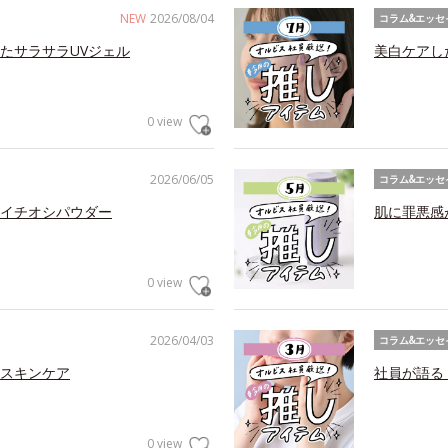
NEW
2026/08/04
コラム&エッセ
たサラサラUVジェル
美白ケアし
0 view
2026/06/05
コラム&エッセ
イチオシパウダー
肌に罪悪感
0 view
2026/04/03
コラム&エッセ
スキンケア
社員が語る
0 view