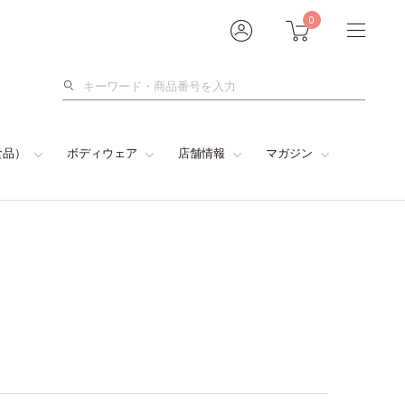
0
検
索
食品）
ボディウェア
店舗情報
マガジン