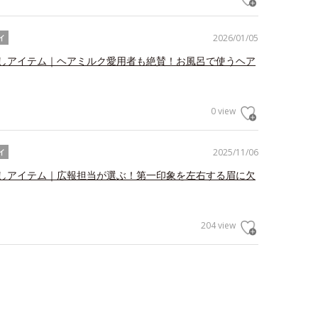
2026/01/05
イ
しアイテム｜ヘアミルク愛用者も絶賛！お風呂で使うヘア
0 view
2025/11/06
イ
しアイテム｜広報担当が選ぶ！第一印象を左右する眉に欠
204 view