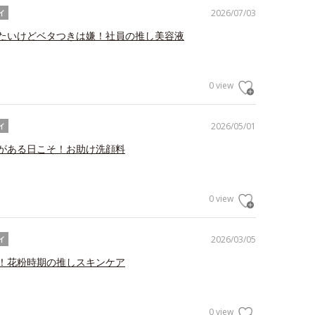
2026/07/03
イ
たいけどベタつきは嫌！社員の推し美容液
0 view
2026/05/01
イ
がある日こそ！お助け洗顔料
0 view
2026/03/05
イ
！花粉時期の推しスキンケア
0 view