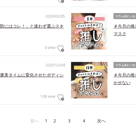
2026/02/05
コラム&エッセ
防にはコレ！」と迷わず選ぶスキ
＃今月の推
マスク
0 view
2025/12/04
コラム&エッセ
褒美タイムに変化させたボディシ
＃今月の推
かせない
108 view
前へ
1
2
3
4
次へ