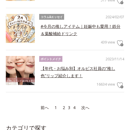
517 view
2024/02/07
コラム&エッセイ
#今月の推しアイテム｜妊娠中も愛用！鉄分
＆葉酸補給ドリンク
439 view
2023/11/14
ポイントメイク
【年代・お悩み別】オルビス社員の“推し
色”リップ紹介します！
16634 view
前へ
1
2
3
4
次へ
カテゴリで探す