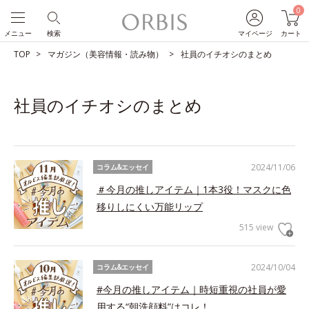
0
メニュー
検索
マイページ
カート
TOP
マガジン（美容情報・読み物）
社員のイチオシのまとめ
社員のイチオシのまとめ
2024/11/06
コラム&エッセイ
＃今月の推しアイテム｜1本3役！マスクに色
移りしにくい万能リップ
515 view
2024/10/04
コラム&エッセイ
#今月の推しアイテム｜時短重視の社員が愛
用する“朝洗顔料”はコレ！