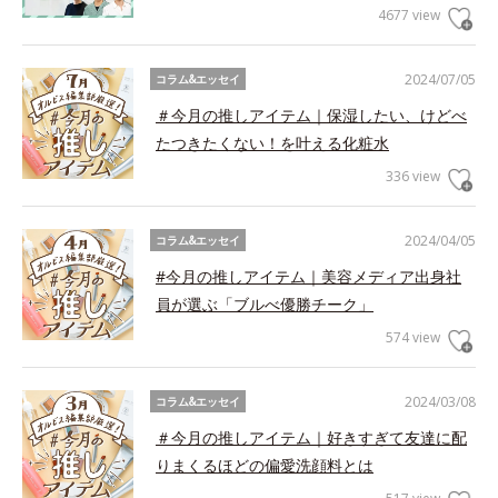
4677 view
2024/07/05
コラム&エッセイ
＃今月の推しアイテム｜保湿したい、けどべ
たつきたくない！を叶える化粧水
336 view
2024/04/05
コラム&エッセイ
#今月の推しアイテム｜美容メディア出身社
員が選ぶ「ブルべ優勝チーク」
574 view
2024/03/08
コラム&エッセイ
＃今月の推しアイテム｜好きすぎて友達に配
りまくるほどの偏愛洗顔料とは