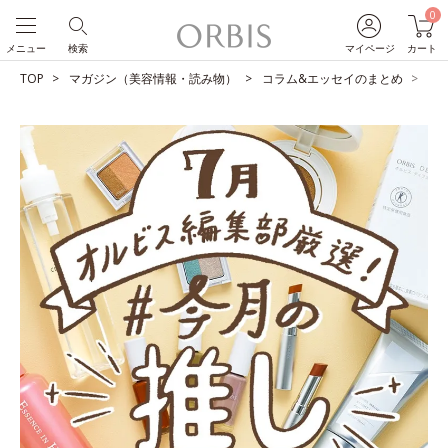
0
メニュー
検索
マイページ
カート
TOP
マガジン（美容情報・読み物）
コラム&エッセイのまとめ
O