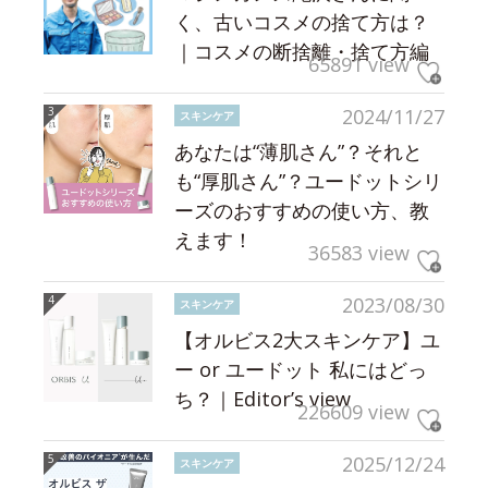
く、古いコスメの捨て方は？
｜コスメの断捨離・捨て方編
65891 view
2024/11/27
スキンケア
あなたは“薄肌さん”？それと
も“厚肌さん”？ユードットシリ
ーズのおすすめの使い方、教
えます！
36583 view
2023/08/30
スキンケア
【オルビス2大スキンケア】ユ
ー or ユードット 私にはどっ
ち？｜Editor’s view
226609 view
2025/12/24
スキンケア