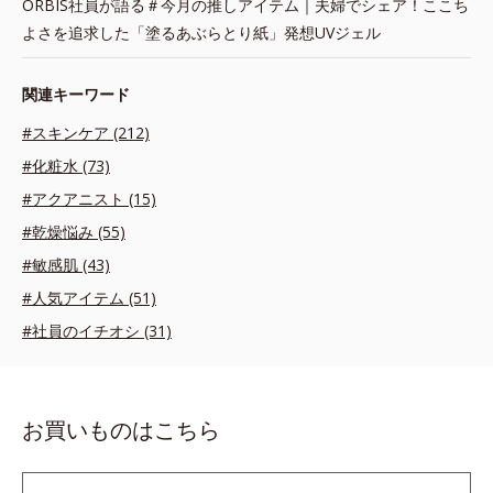
ORBIS社員が語る＃今月の推しアイテム｜夫婦でシェア！ここち
よさを追求した「塗るあぶらとり紙」発想UVジェル
関連キーワード
#スキンケア (212)
#化粧水 (73)
#アクアニスト (15)
#乾燥悩み (55)
#敏感肌 (43)
#人気アイテム (51)
#社員のイチオシ (31)
お買いものはこちら