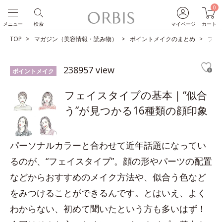
0
メニュー
検索
マイページ
カート
TOP
マガジン（美容情報・読み物）
ポイントメイクのまとめ
フェ
238957 view
ポイントメイク
フェイスタイプの基本｜“似合
う”が見つかる16種類の顔印象
パーソナルカラーと合わせて近年話題になってい
るのが、“フェイスタイプ”。顔の形やパーツの配置
などからおすすめのメイク方法や、似合う色など
をみつけることができるんです。とはいえ、よく
わからない、初めて聞いたという方も多いはず！