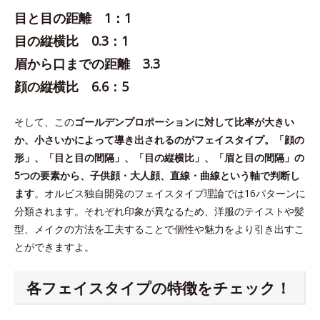
目と目の距離 1：1
目の縦横比 0.3：1
眉から口までの距離 3.3
顔の縦横比 6.6：5
そして、この
ゴールデンプロポーションに対して比率が大きい
か、小さいかによって導き出されるのがフェイスタイプ。「顔の
形」、「目と目の間隔」、「目の縦横比」、「眉と目の間隔」の
5つの要素から、子供顔・大人顔、直線・曲線という軸で判断し
ます
。オルビス独自開発のフェイスタイプ理論では16パターンに
分類されます。それぞれ印象が異なるため、洋服のテイストや髪
型、メイクの方法を工夫することで個性や魅力をより引き出すこ
とができますよ。
各フェイスタイプの特徴をチェック！