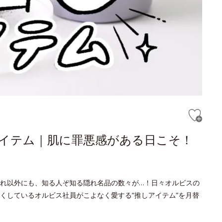
しアイテム｜肌に罪悪感がある日こそ！
れ以外にも、知る人ぞ知る隠れ名品の数々が…！日々オルビスの
くしているオルビス社員がこよなく愛する“推しアイテム”を月替