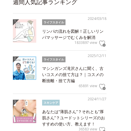
週間人気記事ランキング
2024/03/18
ライフスタイル
リンパの流れを図解！正しいリン
パマッサージでむくみを解消
1833897 view
2025/12/11
ライフスタイル
マシンガンズ滝沢さんに聞く、古
いコスメの捨て方は？｜コスメの
断捨離・捨て方編
65891 view
2024/11/27
スキンケア
あなたは“薄肌さん”？それとも“厚
肌さん”？ユードットシリーズのお
すすめの使い方、教えます！
36583 view