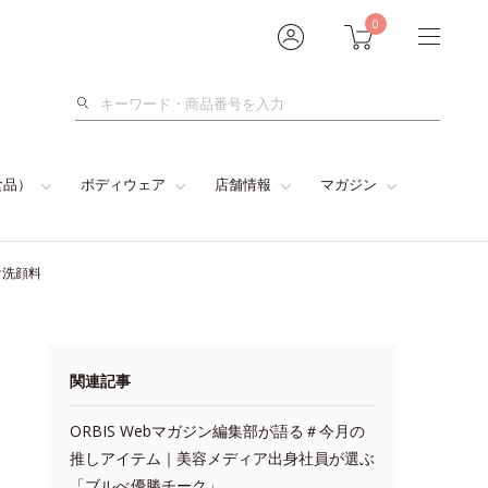
0
検
索
食品）
ボディウェア
店舗情報
マガジン
け洗顔料
関連記事
ORBIS Webマガジン編集部が語る＃今月の
推しアイテム｜美容メディア出身社員が選ぶ
「ブルべ優勝チーク」