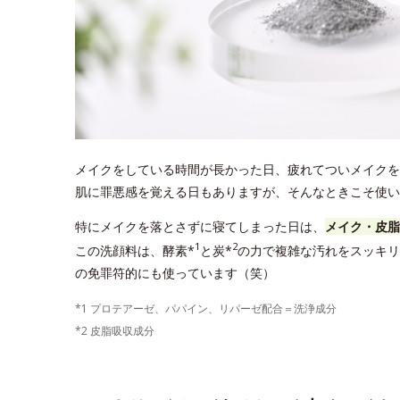
メイクをしている時間が長かった日、疲れてついメイクを
肌に罪悪感を覚える日もありますが、そんなときこそ使いた
特にメイクを落とさずに寝てしまった日は、
メイク・皮脂
1
2
この洗顔料は、酵素*
と炭*
の力で複雑な汚れをスッキリ
の免罪符的にも使っています（笑）
*1 プロテアーゼ、パパイン、リパーゼ配合＝洗浄成分
*2 皮脂吸収成分