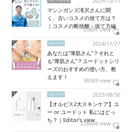
2025/12/11
ライフスタイル
マシンガンズ滝沢さんに聞
く、古いコスメの捨て方は？
｜コスメの断捨離・捨て方編
65891 view
2024/11/27
スキンケア
あなたは“薄肌さん”？それと
も“厚肌さん”？ユードットシリ
ーズのおすすめの使い方、教
えます！
36583 view
2023/08/30
スキンケア
【オルビス2大スキンケア】ユ
ー or ユードット 私にはどっ
ち？｜Editor’s view
226609 view