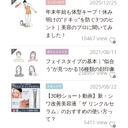
2025/12/25
インナーケア
年末年始も体型キープ！休み
明けの“ドキッ”を防ぐ3つのヒ
ント｜美容のプロに聞いてみ
ました！
10467 view
2021/08/11
ポイントメイク
フェイスタイプの基本｜“似合
う”が見つかる16種類の顔印象
238957 view
2025/08/22
スキンケア
【30秒ショート動画】新・シ
ワ改善美容液「ザ リンクルセ
ラム」のおすすめの使い方っ
て？
5411 view