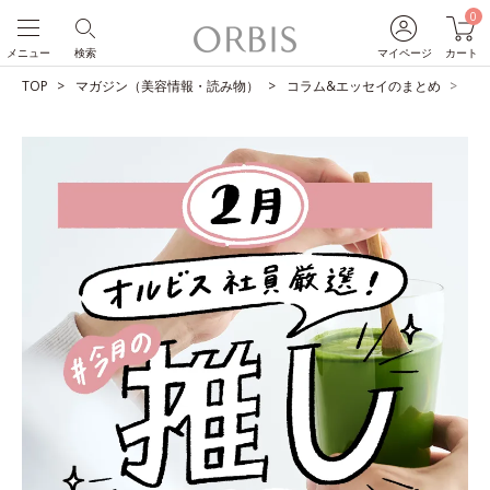
0
メニュー
検索
マイページ
カート
TOP
マガジン（美容情報・読み物）
コラム&エッセイのまとめ
O