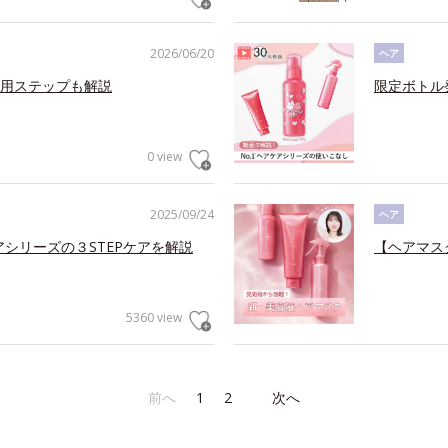
2026/06/20
ヘア
用ステップも解説
限定ボトル
0 view
2025/09/24
ヘア
アシリーズの３STEPケアを解説
【ヘアマス
5360 view
前へ
1
2
次へ