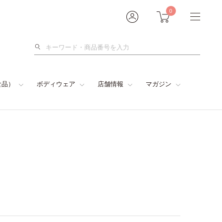
0
検
索
食品）
ボディウェア
店舗情報
マガジン