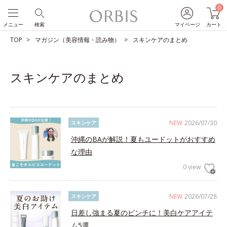
0
メニュー
検索
マイページ
カート
TOP
マガジン（美容情報・読み物）
スキンケアのまとめ
スキンケアのまとめ
NEW
2026/07/30
スキンケア
沖縄のBAが解説！夏もユードットがおすすめ
な理由
0 view
NEW
2026/07/28
スキンケア
日差し強まる夏のピンチに！美白ケアアイテ
ム5選