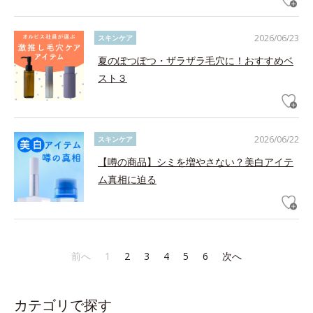
2026/06/23
スキンケア
夏のぽつぽつ・ザラザラ毛穴に！おすすめベ
スト３
2026/06/22
スキンケア
【噂の商品】シミを増やさない？美白アイテ
ム真相に迫る
前へ
1
2
3
4
5
6
次へ
カテゴリで探す