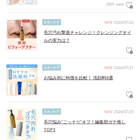
2891 view
NEW
2026/07/22
スキンケア
毛穴汚れ撃退チャレンジ！クレンジングオイ
ルの実力は？
NEW
2026/07/21
スキンケア
お悩み別に特徴を比較！ 洗顔料6選
NEW
2026/07/20
スキンケア
毛穴悩み”ごっそり”オフ！編集部ガチ推し
TOP3