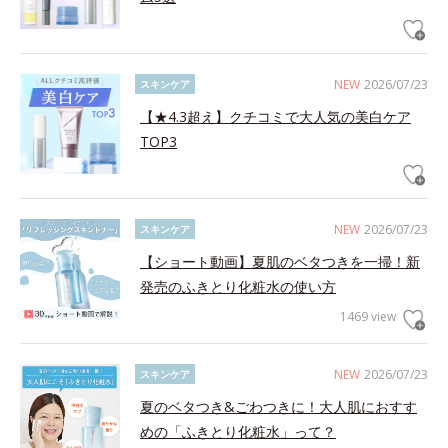
NEW
2026/07/23
スキンケア
【★4.3超え】クチコミで大人気の美白ケア
TOP3
NEW
2026/07/23
スキンケア
【ショート動画】夏肌のベタつきを一掃！新
発売のふきとり化粧水の使い方
1469 view
NEW
2026/07/23
スキンケア
夏のベタつき&ごわつきに！大人肌におすす
めの「ふきとり化粧水」って？