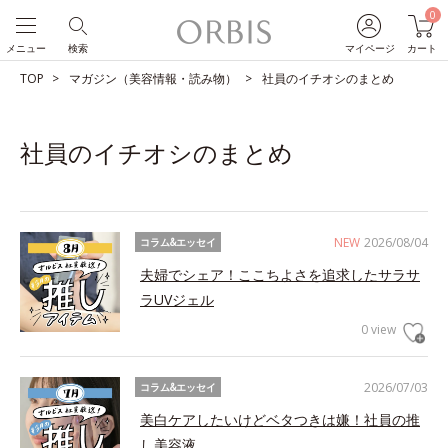
0
メニュー
検索
マイページ
カート
TOP
マガジン（美容情報・読み物）
社員のイチオシのまとめ
社員のイチオシのまとめ
NEW
2026/08/04
コラム&エッセイ
夫婦でシェア！ここちよさを追求したサラサ
ラUVジェル
0 view
2026/07/03
コラム&エッセイ
美白ケアしたいけどベタつきは嫌！社員の推
し美容液