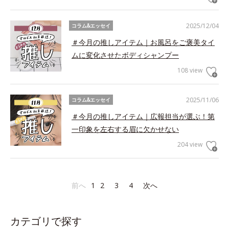
2025/12/04
コラム&エッセイ
＃今月の推しアイテム｜お風呂をご褒美タイ
ムに変化させたボディシャンプー
108 view
2025/11/06
コラム&エッセイ
＃今月の推しアイテム｜広報担当が選ぶ！第
一印象を左右する眉に欠かせない
204 view
前へ
1
2
3
4
次へ
カテゴリで探す