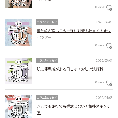
0 view
2026/06/05
コラム&エッセイ
紫外線が強い日も手軽に対策！社員イチオシ
パウダー
0 view
2026/05/01
コラム&エッセイ
肌に罪悪感がある日こそ！お助け洗顔料
0 view
2026/04/03
コラム&エッセイ
ジムでも旅行でも手放せない！相棒スキンケ
ア