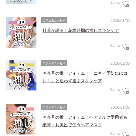
0 view
2026/03/05
コラム&エッセイ
社員が語る！花粉時期の推しスキンケア
0 view
2026/02/05
コラム&エッセイ
＃今月の推しアイテム｜「ニキビ予防にはコ
レ！」と迷わず選ぶスキンケア
0 view
2026/01/05
コラム&エッセイ
＃今月の推しアイテム｜ヘアミルク愛用者も
絶賛！お風呂で使うヘアマスク
0 view