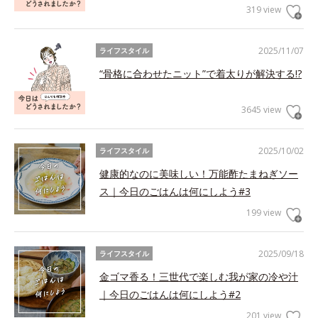
319 view
2025/11/07
ライフスタイル
“骨格に合わせたニット”で着太りが解決する!?
3645 view
2025/10/02
ライフスタイル
健康的なのに美味しい！万能酢たまねぎソー
ス｜今日のごはんは何にしよう#3
199 view
2025/09/18
ライフスタイル
金ゴマ香る！三世代で楽しむ我が家の冷や汁
｜今日のごはんは何にしよう#2
201 view