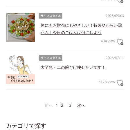
2025/09/04
ライフスタイル
体にもお財布にもやさしい！特製やわらか鶏
ハム｜今日のごはんは何にしよう
404 view
2025/07/11
ライフスタイル
大至急・二の腕だけ痩せたいです！
5178 view
前へ
1
2
3
次へ
カテゴリで探す