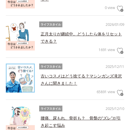
0 view
2026/01/09
ライフスタイル
正月太りが継続中。どうしたら体をリセット
できる？
1691 view
2025/12/11
ライフスタイル
古いコスメはどう捨てる？マシンガンズ滝沢
さんに聞きました！
65891 view
2025/12/10
ライフスタイル
腰痛、尿もれ、骨折も？ 骨盤の“ズレ”が引
き起こす悩み