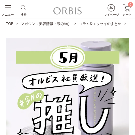
0
メニュー
検索
マイページ
カート
TOP
マガジン（美容情報・読み物）
コラム&エッセイのまとめ
O