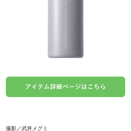
撮影／武井メグミ