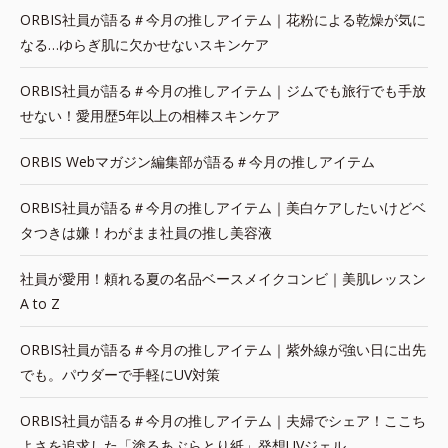
ORBIS社員が語る＃今月の推しアイテム｜花粉による乾燥が気に
なる…ゆらぎ肌に欠かせないスキンケア
ORBIS社員が語る＃今月の推しアイテム｜ジムでも旅行でも手放
せない！愛用歴5年以上の相棒スキンケア
ORBIS Webマガジン編集部が語る＃今月の推しアイテム
ORBIS社員が語る＃今月の推しアイテム｜美白ケアしたいけどベ
タつきは嫌！わがまま社員の推し美容液
社員が愛用！頼れる夏の名品ベースメイクコンビ｜美肌レッスン
A to Z
ORBIS社員が語る＃今月の推しアイテム｜紫外線が強い日に出先
でも。パウダーで手軽にUV対策
ORBIS社員が語る＃今月の推しアイテム｜夫婦でシェア！ここち
よさを追求した「塗るあぶらとり紙」発想UVジェル