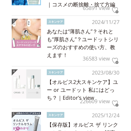
｜コスメの断捨離・捨て方編
65891 view
2024/11/27
スキンケア
あなたは“薄肌さん”？それと
も“厚肌さん”？ユードットシリ
ーズのおすすめの使い方、教
えます！
36583 view
2023/08/30
スキンケア
【オルビス2大スキンケア】ユ
ー or ユードット 私にはどっ
ち？｜Editor’s view
226609 view
2025/12/24
スキンケア
【保存版】オルビス ザ リンク