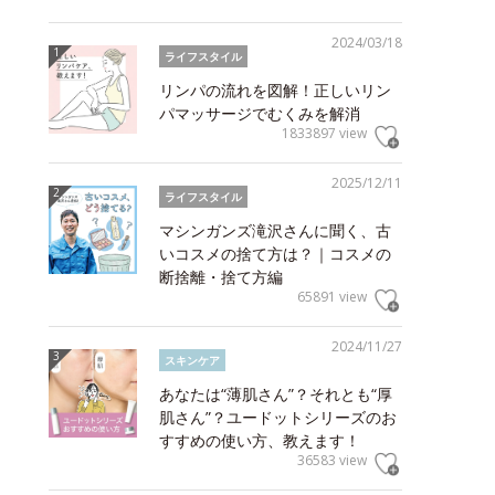
2024/03/18
ライフスタイル
リンパの流れを図解！正しいリン
パマッサージでむくみを解消
1833897 view
2025/12/11
ライフスタイル
マシンガンズ滝沢さんに聞く、古
いコスメの捨て方は？｜コスメの
断捨離・捨て方編
65891 view
2024/11/27
スキンケア
あなたは“薄肌さん”？それとも“厚
肌さん”？ユードットシリーズのお
すすめの使い方、教えます！
36583 view