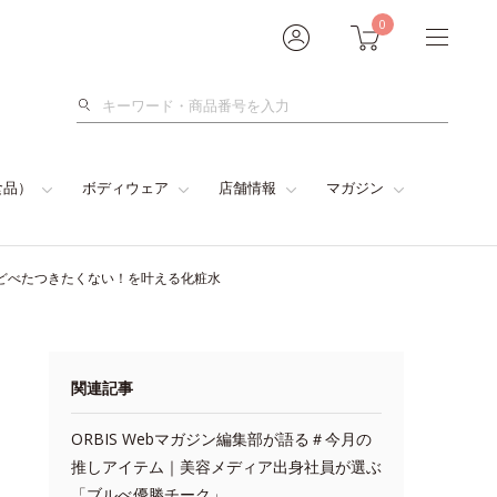
0
検
索
食品）
ボディウェア
店舗情報
マガジン
けどべたつきたくない！を叶える化粧水
関連記事
ORBIS Webマガジン編集部が語る＃今月の
推しアイテム｜美容メディア出身社員が選ぶ
「ブルべ優勝チーク」