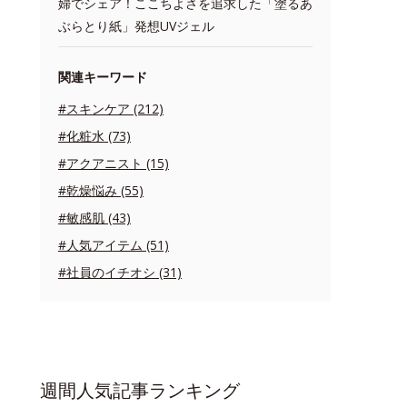
婦でシェア！ここちよさを追求した「塗るあ
ぶらとり紙」発想UVジェル
関連キーワード
#スキンケア (212)
#化粧水 (73)
#アクアニスト (15)
#乾燥悩み (55)
#敏感肌 (43)
#人気アイテム (51)
#社員のイチオシ (31)
週間人気記事ランキング