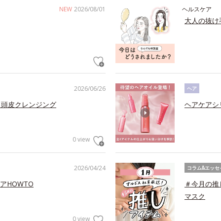
NEW
2026/08/01
ヘルスケア
大人の抜け
2026/06/26
ヘア
 頭皮クレンジング
ヘアケアシ
0 view
2026/04/24
コラム&エッセ
アHOWTO
＃今月の推
マスク
0 view