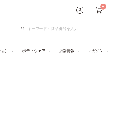
0
検
索
食品）
ボディウェア
店舗情報
マガジン