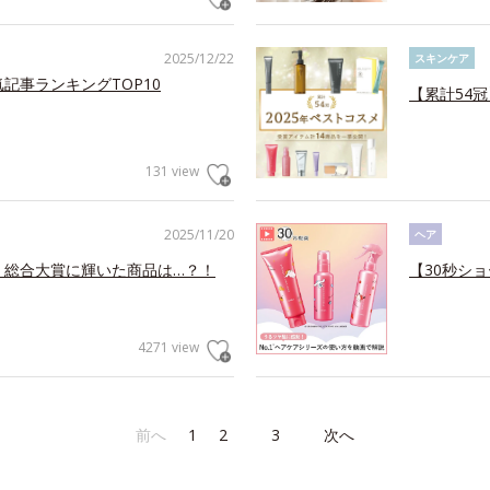
2025/12/22
スキンケア
記事ランキングTOP10
【累計54
131 view
2025/11/20
ヘア
！総合大賞に輝いた商品は…？！
【30秒ショ
4271 view
前へ
1
2
3
次へ