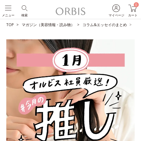
0
メニュー
検索
マイページ
カート
TOP
マガジン（美容情報・読み物）
コラム&エッセイのまとめ
O