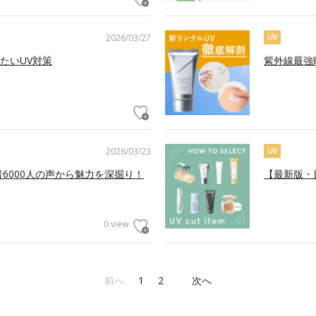
2026/03/27
UV
たいUV対策
紫外線最強
2026/03/23
UV
6000人の声から魅力を深掘り！
【最新版・
0 view
前へ
1
2
次へ