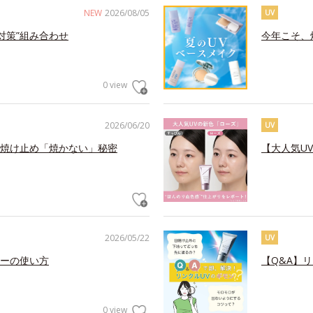
NEW
2026/08/05
UV
対策”組み合わせ
今年こそ、
0 view
2026/06/20
UV
焼け止め「焼かない」秘密
【大人気U
2026/05/22
UV
ーの使い方
【Q&A】
0 view