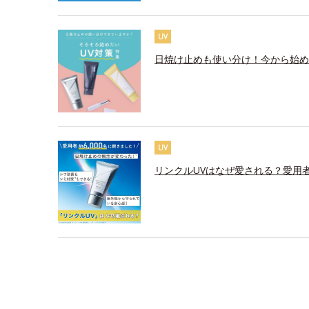
UV
日焼け止めも使い分け！今から始め
UV
リンクルUVはなぜ愛される？愛用者