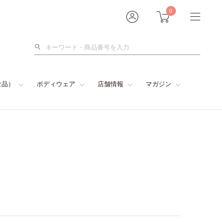
0
検
索
食品）
ボディウェア
店舗情報
マガジン