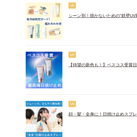
UV
シーン別！焼かないための“鉄壁UV
UV
【待望の新色も！】ベスコス受賞日
UV
顔・髪・全身に！日焼け止めスプレ