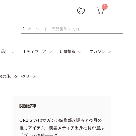
0
検
索
食品）
ボディウェア
店舗情報
マガジン
手軽に使えるBBクリーム
関連記事
ORBIS Webマガジン編集部が語る＃今月の
推しアイテム｜美容メディア出身社員が選ぶ
「ブルべ優勝チーク」