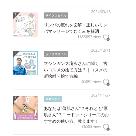
2024/03/18
ライフスタイル
リンパの流れを図解！正しいリン
パマッサージでむくみを解消
1833897 view
2025/12/11
ライフスタイル
マシンガンズ滝沢さんに聞く、古
いコスメの捨て方は？｜コスメの
断捨離・捨て方編
65891 view
2024/11/27
スキンケア
あなたは“薄肌さん”？それとも“厚
肌さん”？ユードットシリーズのお
すすめの使い方、教えます！
36583 view