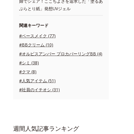
婦でシェア！ここちよさを追求した「塗るあ
ぶらとり紙」発想UVジェル
関連キーワード
#ベースメイク (77)
#BBクリーム (10)
#オルビスアンバー プロカバーリングBB (4)
#シミ (38)
#クマ (8)
#人気アイテム (51)
#社員のイチオシ (31)
週間人気記事ランキング