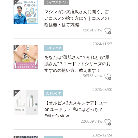
ライフスタイル
マシンガンズ滝沢さんに聞く、古
いコスメの捨て方は？｜コスメの
断捨離・捨て方編
65891 view
2024/11/27
スキンケア
あなたは“薄肌さん”？それとも“厚
肌さん”？ユードットシリーズのお
すすめの使い方、教えます！
36583 view
2023/08/30
スキンケア
【オルビス2大スキンケア】ユー
or ユードット 私にはどっち？｜
Editor’s view
226609 view
2025/12/24