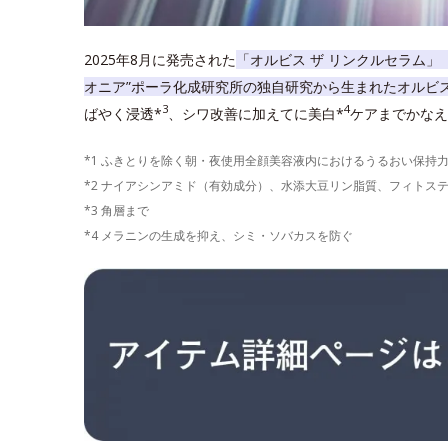
2025年8月に発売された
「オルビス ザ リンクルセラム」
オニア”ポーラ化成研究所の独自研究から生まれたオルビ
3
4
ばやく浸透*
、シワ改善に加えてに美白*
ケアまでかなえ
*1 ふきとりを除く朝・夜使用全顔美容液内におけるうるおい保持
*2 ナイアシンアミド（有効成分）、水添大豆リン脂質、フィトス
*3 角層まで
*4 メラニンの生成を抑え、シミ・ソバカスを防ぐ