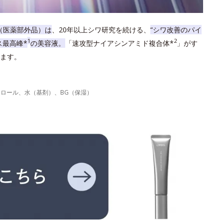
（医薬部外品）は
、20年以上シワ研究を続ける、
“シワ改善のパイ
1
2
ス最高峰*
の美容液。
「速攻型ナイアシンアミド複合体*
」がす
ます。
力
テロール、水（基剤）、BG（保湿）