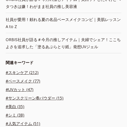
タつきは嫌！わがまま社員の推し美容液
社員が愛用！頼れる夏の名品ベースメイクコンビ｜美肌レッスン
A to Z
ORBIS社員が語る＃今月の推しアイテム｜夫婦でシェア！ここち
よさを追求した「塗るあぶらとり紙」発想UVジェル
関連キーワード
#スキンケア (212)
#ベースメイク (77)
#UVカット (47)
#サンスクリーン®パウダー (15)
#美白 (35)
#シミ (38)
#人気アイテム (51)