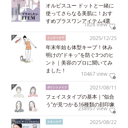
オルビスユー ドットと一緒に
使ってさらなる美肌に！おす
すめプラスワンアイテム4選
1828 view
2025/12/25
インナーケア
年末年始も体型キープ！休み
明けの“ドキッ”を防ぐ3つのヒ
ント｜美容のプロに聞いてみ
ました！
10467 view
2021/08/11
ポイントメイク
フェイスタイプの基本｜“似合
う”が見つかる16種類の顔印象
238957 view
2025/08/22
スキンケア