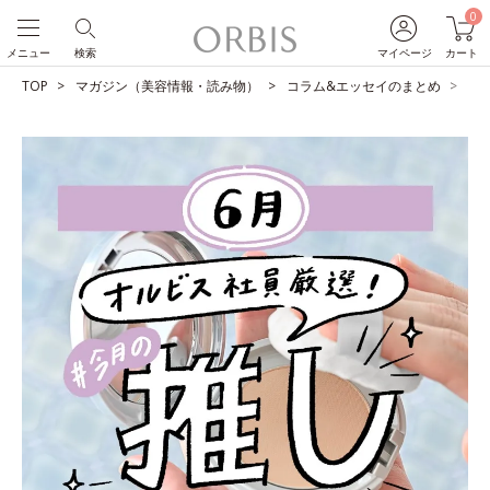
0
メニュー
検索
マイページ
カート
TOP
マガジン（美容情報・読み物）
コラム&エッセイのまとめ
O