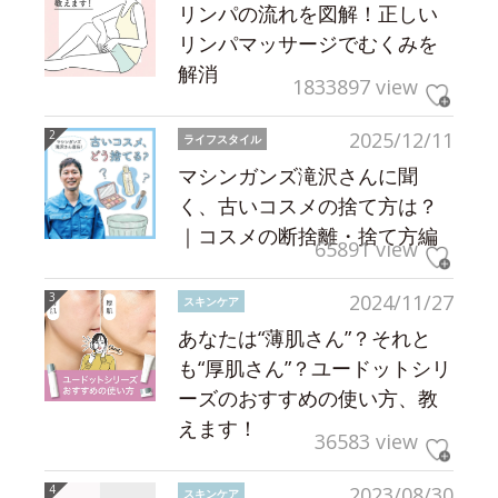
リンパの流れを図解！正しい
リンパマッサージでむくみを
解消
1833897 view
2025/12/11
ライフスタイル
マシンガンズ滝沢さんに聞
く、古いコスメの捨て方は？
｜コスメの断捨離・捨て方編
65891 view
2024/11/27
スキンケア
あなたは“薄肌さん”？それと
も“厚肌さん”？ユードットシリ
ーズのおすすめの使い方、教
えます！
36583 view
2023/08/30
スキンケア