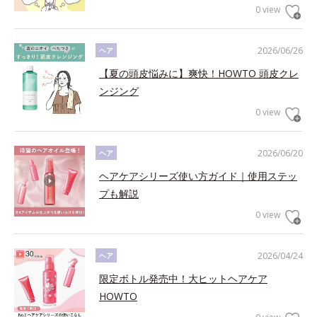
0 view
2026/06/26
ヘア
【夏の頭皮悩みに】爽快！HOWTO 頭皮クレ
ンジング
0 view
2026/06/20
ヘア
ヘアケアシリーズ使い方ガイド｜使用ステッ
プも解説
0 view
2026/04/24
ヘア
限定ボトル発売中！大ヒットヘアケア
HOWTO