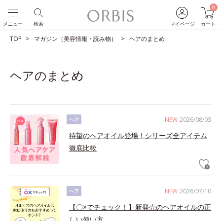
0
メニュー
検索
マイページ
カート
TOP
マガジン（美容情報・読み物）
ヘアのまとめ
ヘアのまとめ
NEW
2026/08/03
ヘア
待望のヘアオイル登場！シリーズ全アイテム
徹底比較
NEW
2026/07/10
ヘア
【〇×でチェック！】新発売のヘアオイルの正
しい使い方