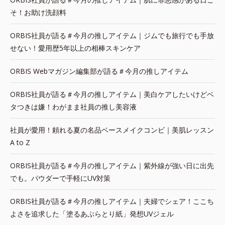
そ！お助け洗顔料
ORBIS社員が語る＃今月の推しアイテム｜ジムでも旅行でも手放
せない！愛用歴5年以上の相棒スキンケア
ORBIS Webマガジン編集部が語る＃今月の推しアイテム
ORBIS社員が語る＃今月の推しアイテム｜美白ケアしたいけどベ
タつきは嫌！わがまま社員の推し美容液
社員が愛用！頼れる夏の名品ベースメイクコンビ｜美肌レッスン
A to Z
ORBIS社員が語る＃今月の推しアイテム｜紫外線が強い日に出先
でも。パウダーで手軽にUV対策
ORBIS社員が語る＃今月の推しアイテム｜夫婦でシェア！ここち
よさを追求した「塗るあぶらとり紙」発想UVジェル