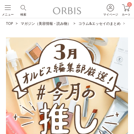
0
メニュー
検索
マイページ
カート
TOP
マガジン（美容情報・読み物）
コラム&エッセイのまとめ
O