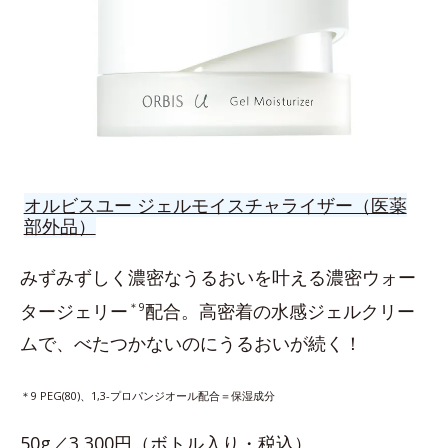
オルビスユー ジェルモイスチャライザー（医薬
部外品）
みずみずしく濃密なうるおいを叶える濃密ウォー
タージェリー
＊9
配合。高密着の水感ジェルクリー
ムで、べたつかないのにうるおいが続く！
＊9 PEG(80)、1,3-プロパンジオール配合＝保湿成分
50g／3,300円（ボトル入り・税込）