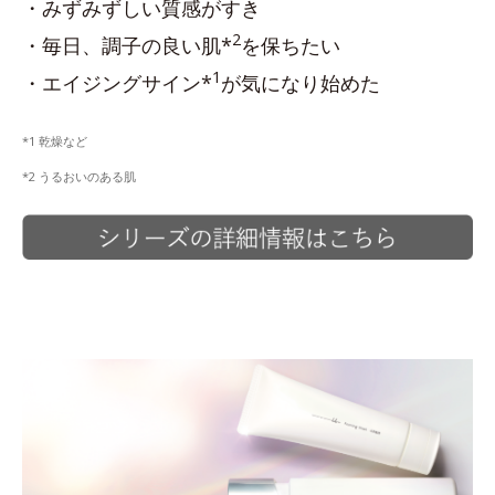
・みずみずしい質感がすき
2
・毎日、調子の良い肌*
を保ちたい
1
・エイジングサイン*
が気になり始めた
*1 乾燥など
*2 うるおいのある肌