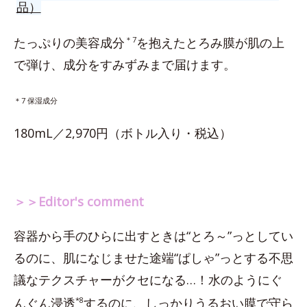
品）
たっぷりの美容成分
＊7
を抱えたとろみ膜が肌の上
で弾け、成分をすみずみまで届けます。
＊7 保湿成分
180mL／2,970円（ボトル入り・税込）
＞＞Editor's comment
容器から手のひらに出すときは“とろ～”っとしてい
るのに、肌になじませた途端“ぱしゃ”っとする不思
議なテクスチャーがクセになる…！水のようにぐ
んぐん浸透
*8
するのに、しっかりうるおい膜で守ら