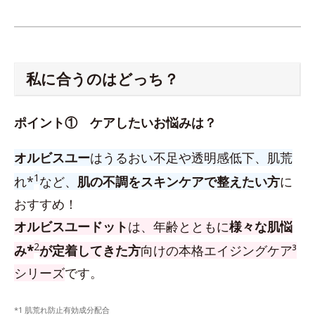
私に合うのはどっち？
ポイント① ケアしたいお悩みは？
オルビスユー
はうるおい不足や透明感低下、肌荒
1
れ*
など、
肌の不調をスキンケアで整えたい方
に
おすすめ！
オルビスユードット
は、年齢とともに
様々な肌悩
2
み*
が定着してきた方
向けの本格エイジングケア³
シリーズ
です。
*1 肌荒れ防止有効成分配合