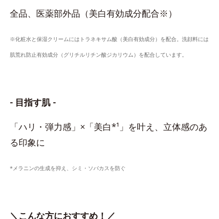
全品、医薬部外品（美白有効成分配合※）
※化粧水と保湿クリームにはトラネキサム酸（美白有効成分）を配合。洗顔料には
肌荒れ防止有効成分（グリチルリチン酸ジカリウム）を配合しています。
- 目指す肌 -
「ハリ・弾力感」×「美白*¹」を叶え、立体感のあ
る印象に
*メラニンの生成を抑え、シミ・ソバカスを防ぐ
＼こんな方におすすめ！／