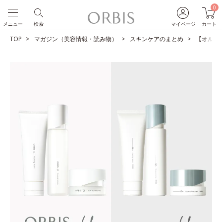
0
メニュー
検索
マイページ
カート
TOP
マガジン（美容情報・読み物）
スキンケアのまとめ
【オルビス