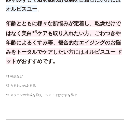
オルビスユー
、
年齢とともに様々な肌悩みが定着し、乾燥だけで
3
はなく美白*
ケアも取り入れたい方、
ごわつきや
年齢によるくすみ等、複合的なエイジングのお悩
みをトータルでケアしたい
方
には
オルビスユー ド
ット
がおすすめです。
*1 乾燥など
*2 うるおいのある肌
*3 メラニンの生成を抑え、シミ・そばかすを防ぐ