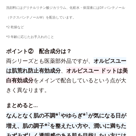
洗顔料にはグリチルリチン酸ジカリウム、化粧水・保湿液にはDF-パンテノール
（テクスパンテノールW）を配合しています。
*2 乾燥など
*3 年齢に応じたお手入れのこと
ポイント② 配合成分は？
両シリーズとも医薬部外品ですが、
オルビスユー
は肌荒れ防止有効成分
、
オルビスユー ドットは美
白有効成分
をメインで配合しているという点が大
きく異なります。
まとめると…
1
1
なんとなく肌の不調*
やゆらぎ*
が気になる日が
2
増え、肌の調子*
を整えたい方や、潤いに満ちた
みずみずしく透明感のある肌を目指したい方には