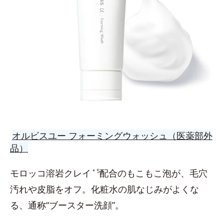
オルビスユー フォーミングウォッシュ（医薬部外
品）
モロッコ溶岩クレイ
＊5
配合のもこもこ泡が、毛穴
汚れや皮脂をオフ。化粧水の肌なじみがよくな
る、通称“ブースター洗顔”。