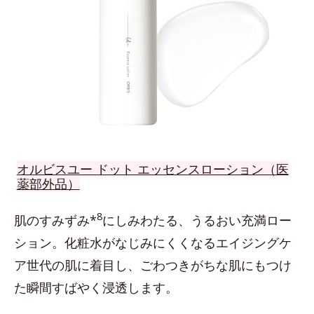
オルビスユー ドット エッセンスローション（医
薬部外品）
8
肌のすみずみ*
にしみわたる、うるおい充満ロー
ション。化粧水がなじみにくくなるエイジングケ
ア世代の肌に着目し、ごわつきがちな肌にもつけ
た瞬間すばやく浸透します。