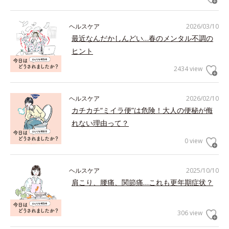
ヘルスケア
2026/03/10
最近なんだかしんどい…春のメンタル不調の
ヒント
2434 view
ヘルスケア
2026/02/10
カチカチ“ミイラ便”は危険！大人の便秘が侮
れない理由って？
0 view
ヘルスケア
2025/10/10
肩こり、腰痛、関節痛…これも更年期症状？
306 view