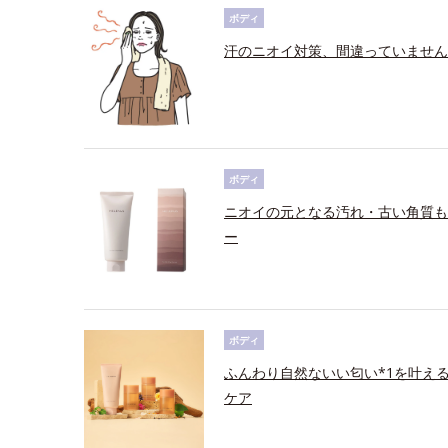
ボディ
汗のニオイ対策、間違っていません
ボディ
ニオイの元となる汚れ・古い角質も
ー
ボディ
ふんわり自然ないい匂い*1を叶え
ケア