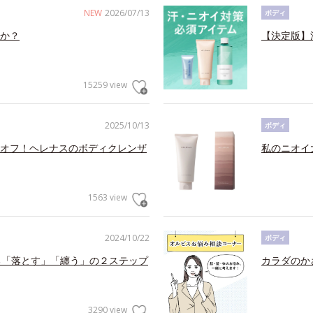
NEW
2026/07/13
ボディ
か？
【決定版】
15259 view
2025/10/13
ボディ
オフ！ヘレナスのボディクレンザ
私のニオイ
1563 view
2024/10/22
ボディ
る「落とす」「纏う」の２ステップ
カラダのか
3290 view