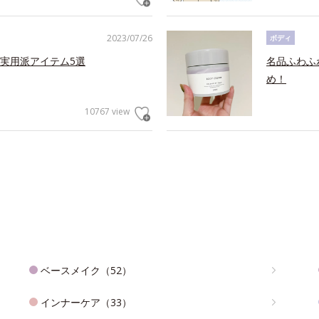
2023/07/26
ボディ
実用派アイテム5選
名品ふわふ
め！
10767 view
ベースメイク（52）
インナーケア（33）