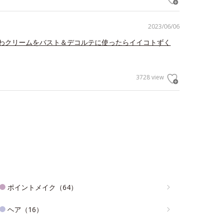
2023/06/06
わクリームをバスト＆デコルテに使ったらイイコトずく
3728 view
ポイントメイク（64）
ヘア（16）