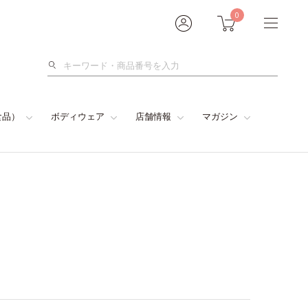
0
検
索
食品）
ボディウェア
店舗情報
マガジン