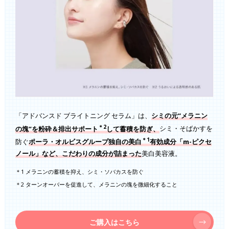
「アドバンスド ブライトニング セラム」は、
シミの元“メラニン
＊2
の塊”を粉砕＆排出サポート
して蓄積を防ぎ、
シミ・そばかすを
＊1
防ぐ
ポーラ・オルビスグループ独自の美白
有効成分「m-ピクセ
ノール」など、こだわりの成分が詰まった
美白美容液。
＊1 メラニンの蓄積を抑え、シミ・ソバカスを防ぐ
＊2 ターンオーバーを促進して、メラニンの塊を微細化すること
ご購入はこちら