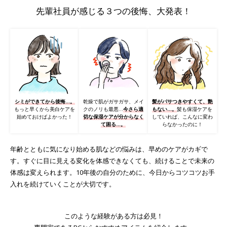
先輩社員が感じる３つの後悔、大発表！
シミができてから後悔…。
乾燥で肌がガサガサ、メイ
髪がパサつきやすくて、艶
もっと早くから美白ケアを
クのノリも最悪…
今さら適
もない…。
髪も保湿ケアを
始めておけばよかった！
切な保湿ケアが分からなく
していれば、こんなに変わ
て困る…。
らなかったのに！
年齢とともに気になり始める肌などの悩みは、早めのケアがカギで
す。
すぐに目に見える変化を体感できなくても、続けることで未来の
体感は変えられます。
10年後の自分のために、今日からコツコツお手
入れを続けていくことが大切です。
このような経験がある方は必見！