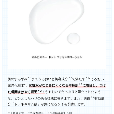
＊1
＊2
＊1
肌のすみずみ
までうるおいと美容成分
で満たす
“うるおい
＊3
充満化粧水”。
化粧水がなじみにくくなる年齢肌
に着目し、つけ
＊2
た瞬間すばやく浸透
！
うるおいでたっぷりと満たされたよう
＊4
な、ピンとしたハリのある後肌に導きます。また、美白
有効成
分「トラネキサム酸」が気になるシミも予防します。
＊1 角層まで
＊2 保湿成分
＊3 年齢を重ねた肌