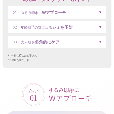
Wアプローチ
01
ゆるみ印象に
シミを予防
*2
02
年齢肌
の気になる
多角的にケア
03
大人肌を
年齢に応じたお手入れ
年齢を重ねた肌