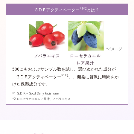
*1*2
G.D.F.アクティベーター
とは？
500にもおよぶサンプル数を試し、選びぬかれた成分が
*1*2
「G.D.F.アクティベーター
」。開発に贅沢に時間をか
けた保湿成分です。
*1 G.D.F.＝Good Daily Facial care
*2 ロニセラカエルレア果汁、ノバラエキス