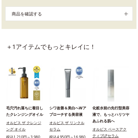
商品を確認する
＋1アイテムでもっとキレイに！
毛穴汚れ落ちに着目し
シワ改善＆美白へWア
化粧水前の先行型美容
たクレンジングオイル
プローチする美容液
液で、もっとハリツヤ
あふれる肌へ
オルビス ザ クレンジ
オルビス ザ リンクル
ング オイル
セラム
オルビス ベースアク
ティブLPセラム
税込1,210円～3,980
税込4,950円～16,980