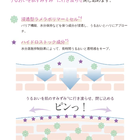
ローションがなじみやすい肌に。
*4
浸透型ラメラポリマーミセル
*5
バリア機能、水分保持などを保つ成分が浸透し、うるおいとハリにアプロー
高密着泡成分
チ。
吸着力をアップさせ蓄積した角層を絡めとりやすくする
*5
ハイドロストック成分
*6
シルキースムース成分
水分蒸散抑制効果によって、長時間うるおいと透明感をキープ。
後肌をしっとりなめらかに整えてローションの肌なじみ感をアップ
*7
レイヤーリムーバー
蓄積した角層を剥がれやすい状態に整える