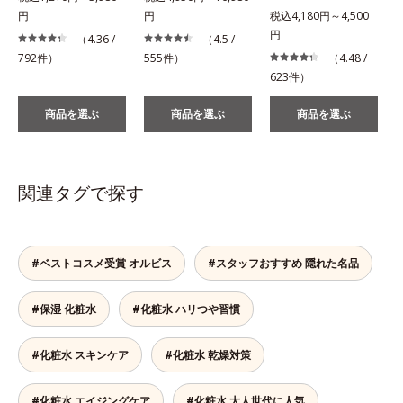
円
円
税込4,180円～4,500
税
円
（4.36 /
（4.5 /
792件）
555件）
（4.48 /
623件）
商品を選ぶ
商品を選ぶ
商品を選ぶ
関連タグで探す
#ベストコスメ受賞 オルビス
#スタッフおすすめ 隠れた名品
#保湿 化粧水
#化粧水 ハリつや習慣
#化粧水 スキンケア
#化粧水 乾燥対策
#化粧水 エイジングケア
#化粧水 大人世代に人気