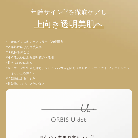
*8
年齢サイン
を徹底ケアし
上向き透明美肌へ
オルビススキンケアシリーズ内保湿力
年齢に応じたお手入れ
気持ちのこと
うるおいによる透明感のある肌
うるおいによる
メラニンの生成を抑え、シミ・ソバカスを防ぐ（オルビスユー ドット フォーミングウ
ォッシュを除く）
乾燥によるくすみ
乾燥、ハリ、ツヤのなさ
*1
原点から生まれ変わらせ
、