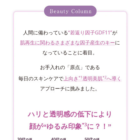
人間に備わっている
“若返り因子GDF11”
が
肌再生に関わるさまざまな因子産生のキー
に
なっていることに着目。
お手入れの「原点」である
*1
*2
毎日のスキンケアで
上向き
透明美肌
へ導く
アプローチに挑みました。
ハリと透明感の低下により
*3
顔が“ゆるみ印象
に？！”