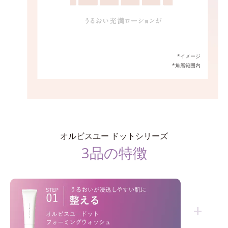
*イメージ
*角層範囲内
オルビスユー ドットシリーズ
3品の特徴
+