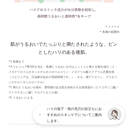
* イメージ
* 角層の範囲内
肌がうるおいでたっぷりと満たされたような、ピン
としたハリのある後肌。
*3 角層まで
*4 リピジュア®-NRを含む、角層にうるおいを与えふっくらと整える複合成分（２－
メタクリロイルオキシエチルホスホリルコリン・メタクリル酸ステアリル共重合体
（リピジュアは、日油株式会社の登録商標です。）、ＢＧ、濃グリセリン、グリセリ
ンエチルヘキシルエーテル）
*5 満ちたうるおいを留め、透明感のある肌を持続させる保湿成分（エイコサン二酸／
テトラデカン二酸）デカグリセリル液）
*6 うるおいによる
ハリの低下・頬の毛穴の目立ちにお
すすめのスキンケアについてご案内
× CLOSE
します。