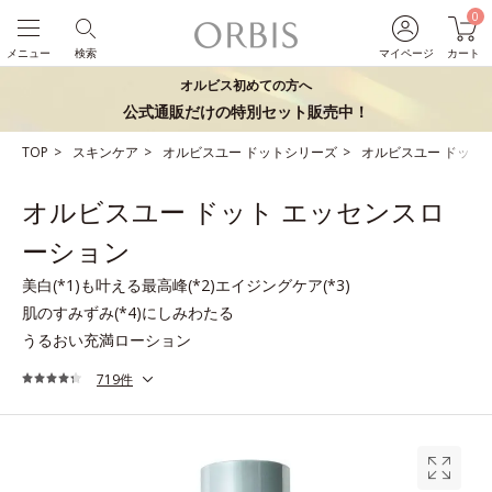
0
メニュー
検索
マイページ
カート
オルビス初めての方へ
公式通販だけの特別セット販売中！
TOP
スキンケア
オルビスユー ドットシリーズ
オルビスユー ドット
オルビスユー ドット エッセンスロ
ーション
美白(*1)も叶える最高峰(*2)エイジングケア(*3)
肌のすみずみ(*4)にしみわたる
うるおい充満ローション
719件