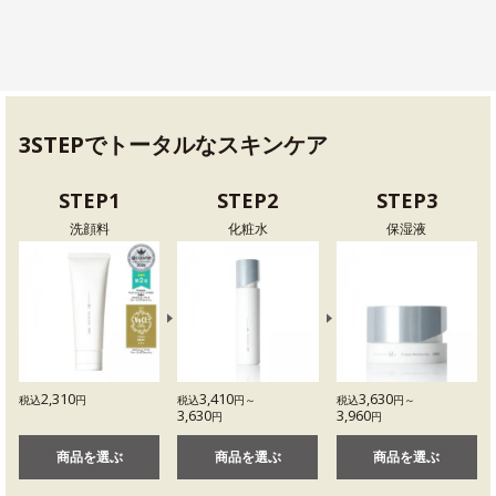
3STEPでトータルなスキンケア
STEP1
STEP2
STEP3
洗顔料
化粧水
保湿液
2,310
3,410
3,630
税込
円
税込
円～
税込
円～
3,630
3,960
円
円
商品を選ぶ
商品を選ぶ
商品を選ぶ