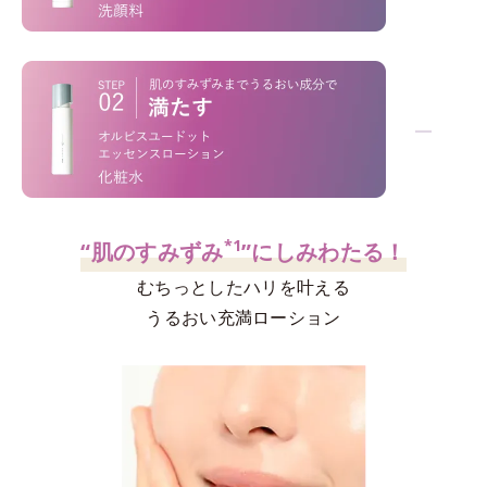
「洗うだけ」じゃない！
−
*1
*2
不要な角層
を絡めとり、くすみ
を晴らす
*3
高密着マイルドピーリング
ウォッシュ
*1
“肌のすみずみ
”にしみわたる！
むちっとしたハリを叶える
うるおい充満ローション
高評価を誇るオルビス屈指の人気洗顔料。泡の
密着力
、
後肌
のなめらかさ
を両立させる設計。