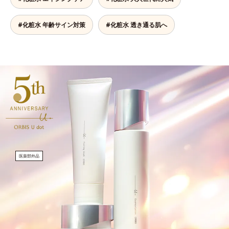
#化粧水 年齢サイン対策
#化粧水 透き通る肌へ
医薬部外品