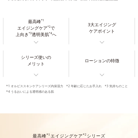
最高峰
*1
3大エイジング
エイジングケア
で
*2
ケアポイント
上向き
透明美肌
へ
*3
*4
シリーズ使いの
ローションの特徴
メリット
*1 オルビススキンケアシリーズ内保湿力 *2 年齢に応じたお手入れ *3 気持ちのこと
*4 うるおいによる透明感のある肌
*1
*2
最高峰
エイジングケア
シリーズ