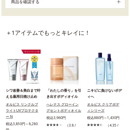
商品を確認する
＋1アイテムでもっとキレイに！
シワ改善＆美白まで叶
「わたしの香り」を引
ニキビに負けないボデ
える薬用日焼け止め
き出すボディオイル
ィへ
オルビス リンクルブ
へレナス グローイン
オルビス クリアボデ
ライトUVプロテクタ
グセントボディオイル
ィシリーズ
ー N
税込3,960円
税込880円～1,430円
税込3,850円～8,280
（3.8 /
（4.35 /
円