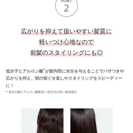
POINT
2
広がりを抑えて扱いやすい髪質に
軽いつけ心地なので
前髪のスタイリングにも◎
*
低分子ヒアルロン酸
が髪内部に水分を与えることでパサつきや
広がりを抑え、朝の寝ぐせ直しやスタイリングをスピーディー
に！
* 加水分解ヒアルロン酸配合＝保水力の高い保湿成分