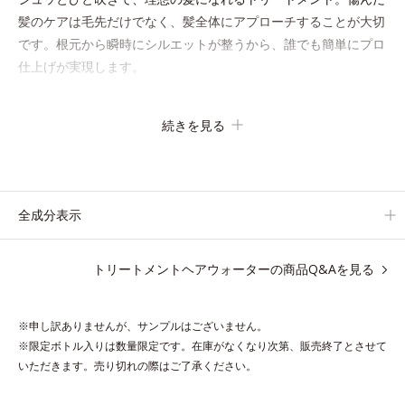
髪のケアは毛先だけでなく、髪全体にアプローチすることが大切
です。根元から瞬時にシルエットが整うから、誰でも簡単にプロ
仕上げが実現します。
キューティクルの主成分で、髪のまとまりやサラサラな指通りを
続きを見る
大きく左右する重要な美髪成分「18-MEA(*)」。毎日の生活の中
で失われやすいため、すき間にダイレクトに補うことで、瞬時に
傷みのないなめらかなツヤ髪に導きます。髪の内側のダメージも
しっかり補修するから、仕上がりは驚くほどふわっとなめらか！
全成分表示
夜のドライヤー前に使えば、サロン帰りのようななめらかさと指
通りに。朝の寝ぐせ直しにもおすすめです。
トリートメントヘアウォーターの商品Q&Aを見る
* 18-MEA類似成分（セテアラミドエチルジエトニウム加水分解
コメタンパク）配合＝毛髪表面補修成分
※申し訳ありませんが、サンプルはございません。
※限定ボトル入りは数量限定です。在庫がなくなり次第、販売終了とさせて
いただきます。売り切れの際はご了承ください。