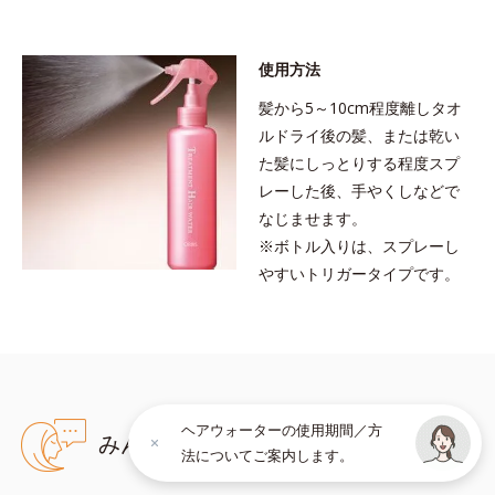
●無油分、無香料、無着色 ●18-MEA類似成分配合＝毛髪表面補修成
分●CMC類似成分配合＝大豆由来の毛髪補修成分●浸透型アミノ酸配
合＝浸透性毛髪補修成分●低分子ヒアルロン酸配合＝保水力の高い保
使用方法
湿成分
※アレルギーテスト済＝全ての方にアレルギーが起こらないという
髪から5～10cm程度離しタオ
ことではありません。
ルドライ後の髪、または乾い
た髪にしっとりする程度スプ
レーした後、手やくしなどで
なじませます。
※ボトル入りは、スプレーし
やすいトリガータイプです。
ヘアウォーターの使用期間／方
みんなのクチコミ
法についてご案内します。