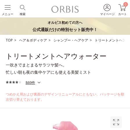
0
メニュー
検索
マイページ
カート
オルビス初めての方へ
公式通販だけの特別セット販売中！
TOP
ヘア＆ボディケア
シャンプー・ヘアケア
トリートメントヘアウ
トリートメントヘアウォーター
一吹きでまとまるサラツヤ髪へ。
忙しい朝も夜の集中ケアにも使える美髪ミスト
869件
つめかえ用および裏面のデザインリニューアルにともない、パッケージを順
次切り替えております。