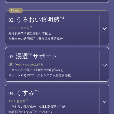
*4
うるおい透明感
02.
*5
アルテアネスレ
先端肌科学研究に着目して配合
*4
自分本来の透明感
に寄り添う美容成分
*6
浸透
サポート
03.
MPブーストシステム処方
イオンの力で美白有効成分の引き込みを
サポートするMPブーストシステム処方を搭載
*7
くすみ
04.
*8
A.G.E.夏雪草
*8
こだわりの保湿成分「A.G.E.夏雪草」
が
*9
*7
年齢肌
のくすみ
にアプローチ