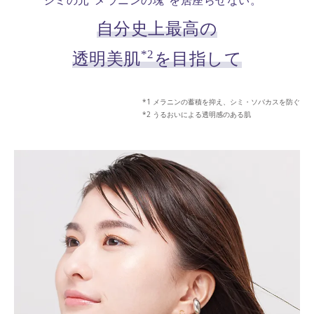
シミの元“メラニンの塊”を居座らせない。
自分史上最高の
*2
透明美肌
を目指して
メラニンの蓄積を抑え、シミ・ソバカスを防ぐ
うるおいによる透明感のある肌