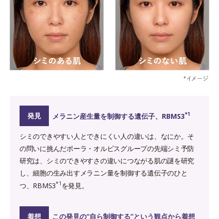
*1
発見
メラニン産生量を制御する遺伝子、RBMS3
シミのできやすい人とできにくい人の違いは、なにか。そ
の問いに挑んだポーラ・オルビスグループの先端シミ予防
研究は、シミのできやすさの違いにつながる肌の謎を研究
し、細胞の生み出すメラニン量を制御する遺伝子のひと
*1
つ、RBMS3
を発見。
着想
この発見の“自ら制御する”という観点から着想