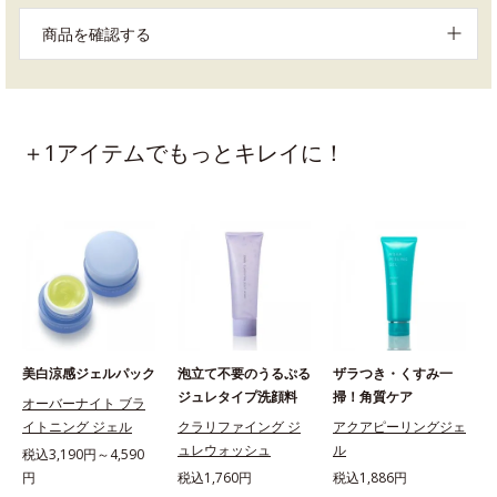
商品を確認する
＋1アイテムでもっとキレイに！
美白涼感ジェルパック
泡立て不要のうるぷる
ザラつき・くすみ一
ジュレタイプ洗顔料
掃！角質ケア
オーバーナイト ブラ
イトニング ジェル
クラリファイング ジ
アクアピーリングジェ
ュレウォッシュ
ル
税込3,190円～4,590
円
税込1,760円
税込1,886円