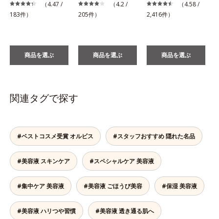
税
（4.47 /
（4.2 /
（4.58 /
183件）
205件）
2,416件）
商品を選ぶ
商品を選ぶ
商品を選ぶ
関連タグで探す
#ベストコスメ受賞 オルビス
#スタッフおすすめ 隠れた名品
#美容液 スキンケア
#スペシャルケア 美容液
#集中ケア 美容液
#美容液 ごほうび美容
#保湿 美容液
#美容液 ハリつや習慣
#美容液 透き通る肌へ