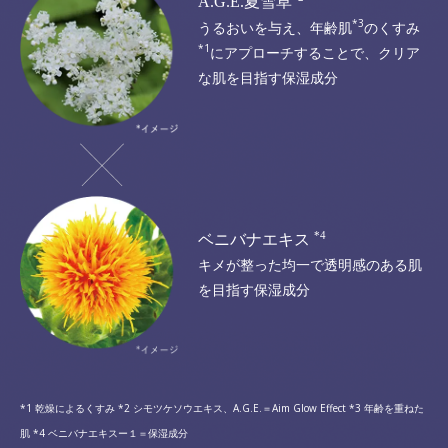
A.G.E.夏雪草
*3
うるおいを与え、年齢肌
のくすみ
*1
にアプローチすることで、
クリア
な肌を目指す保湿成分
*4
ベニバナエキス
キメが整った
均一で透明感のある肌
を目指す保湿成分
*1 乾燥によるくすみ *2 シモツケソウエキス、A.G.E.＝Aim Glow Effect *3 年齢を重ねた
肌 *4 ベニバナエキスー１＝保湿成分