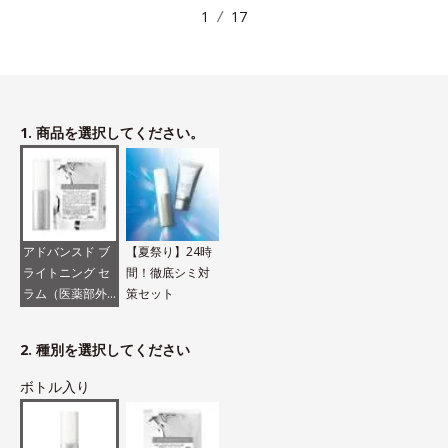
1
17
1. 商品を選択してください。
アドバンスド ブ
【夏祭り】24時
ライトニング セ
間！徹底シミ対
ラム（医薬部外
策セット
品）
2. 種別を選択してください
ボトル入り