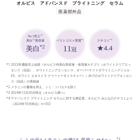
オルビス アドバンスド ブライトニング セラム
医薬部外品
*1
No.1売上
*3
*4
*2
ベストコスメ受賞
クチコミ
美白
美容液
11
★4.4
*2
美白
冠
2022年通販売上金額（オルビス内美白美容液・保湿液カテゴリ（ホワイトクリアエッ
センス（旧品）、ホワイトニングエッセンス、オーバーナイトホワイトニングジェル
EX、ホワイト エキストラ クリーミーモイスチャー））内でのホワイトクリアエッセン
ス（旧品）の実績値
メラニンの蓄積を抑え、シミ・ソバカスを防ぐ
2024年12月20日時点（オルビス調べ）
アドバンスド ブライトニング セラムに対する満足度。オルビス みんなのクチコミより
（2024年10月時点）n=332
*1