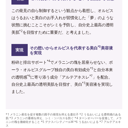
この発見の自ら制御するという観点から着想し、オルビス
はうるおいと美白のお手入れが習慣化した「夢」のような
状態に挑むことこそがシミを予防し、自分史上最高の透明
*2
美肌
を目指すために重要だ、と考えました。
*3
その想いからオルビスを代表する美白
美容液
実現
を実現
*4
粉砕と排出サポート
でメラニンの塊を居座らせない、ポ
*5
ーラ・オルビスグループ独自の美白有効成分
と自分本来
*6
*7
の透明感
に寄り添う成分「アルテアネスレ
」を配合。
*3
自分史上最高の透明美肌を目指す、美白
美容液を実現し
ました。
*1 メラニン産生を促す複数の因子の発現を抑える遺伝子 *2 うるおいによる透明感のある
肌 *3 メラニンの蓄積を抑え、シミ・ソバカスを防ぐ *4 ターンオーバーを促進して、メラ
ニンの塊を微細化すること *5 デクスパンテノールW *6 うるおいによる *7 アルテアエキ
ス