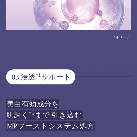
*1
03 浸透
サポート
美白有効成分を
*1
肌深く
まで
引き込む
MPブーストシステム処方