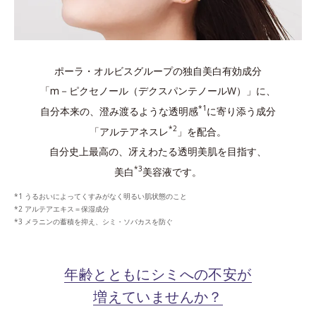
ポーラ・オルビスグループの独自美白有効成分
「m－ピクセノール（デクスパンテノールW）」に、
*1
自分本来の、澄み渡るような透明感
に寄り添う成分
*2
「アルテアネスレ
」を配合。
自分史上最高の、冴えわたる透明美肌を目指す、
*3
美白
美容液です。
うるおいによってくすみがなく明るい肌状態のこと
アルテアエキス＝保湿成分
メラニンの蓄積を抑え、シミ・ソバカスを防ぐ
年齢とともにシミへの不安が
増えていませんか？