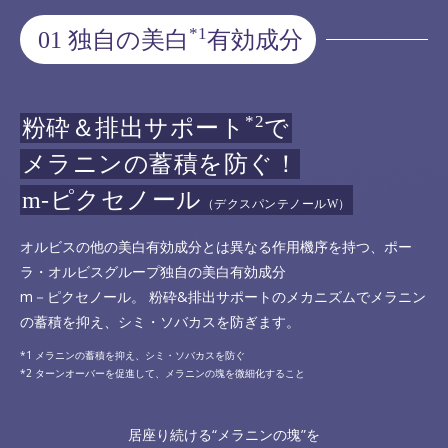
*1
01 独自の美白
有効成分
*2
粉砕＆排出サポート
で
メラニンの蓄積を防ぐ！
m-ピクセノール
（デクスパンテノールW）
オルビスの他の美白有効成分とは異なる作用機序を持つ、ポー
ラ・オルビスグループ独自の美白有効成分
m－ピクセノール。 粉砕&排出サポートのメカニズムでメラニン
の蓄積を抑え、シミ・ソバカスを防ぎます。
メラニンの蓄積を抑え、シミ・ソバカスを防ぐ
ターンオーバーを促進して、メラニンの塊を微細化すること
居座り続ける“メラニンの塊”を