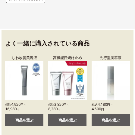
よく一緒に購入されている商品
しわ改善美容液
高機能日焼け止め
先行型美容液
4,950
3,850
4,180
税込
円～
税込
円～
税込
円～
16,980
8,280
4,500
円
円
円
商品を選ぶ
商品を選ぶ
商品を選ぶ