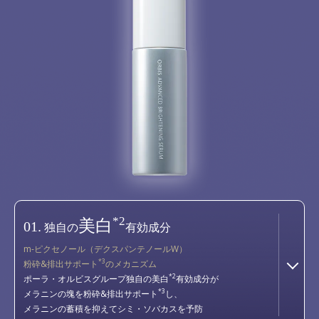
*2
美白
01.
独自の
有効成分
m-ピクセノール（デクスパンテノールW）
*3
粉砕&排出サポート
のメカニズム
*2
ポーラ・オルビスグループ独自の美白
有効成分が
*3
メラニンの塊を粉砕&排出サポート
し、
メラニンの蓄積を抑えてシミ・ソバカスを予防