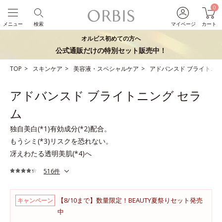
0
メニュー
検索
マイページ
カート
オルビス初めての方へ
公式通販だけの特別セット販売中！
TOP
スキンケア
美容液・スペシャルケア
アドバンスド ブライトニン
アドバンスド ブライトニング セラ
ム
独自美白(*1)有効成分(*2)配合。
もうシミ(*3)リスクを恐れない。
冴えわたる透明美肌(*4)へ
516件
【8/10まで】数量限定！BEAUTY夏祭りセット発売
キャンペーン
中