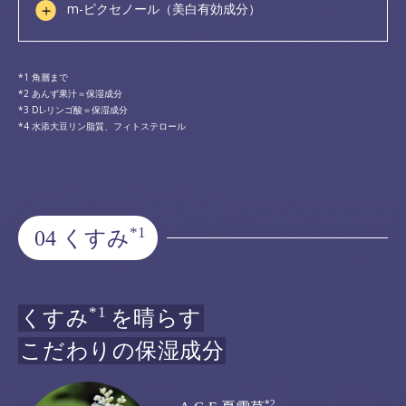
m-ピクセノール（美白有効成分）
角層まで
あんず果汁＝保湿成分
DL-リンゴ酸＝保湿成分
水添大豆リン脂質、フィトステロール
*1
04 くすみ
*1
くすみ
を晴らす
こだわりの保湿成分
*2