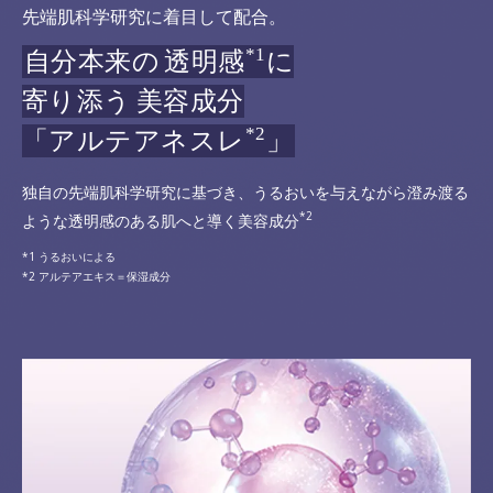
先端肌科学研究に着目して配合。
*1
自分本来の
透明感
に
寄り添う
美容成分
*2
「アルテアネスレ
」
独自の先端肌科学研究に基づき、うるおいを与えながら澄み渡る
*2
ような透明感のある肌へと導く美容成分
うるおいによる
アルテアエキス＝保湿成分