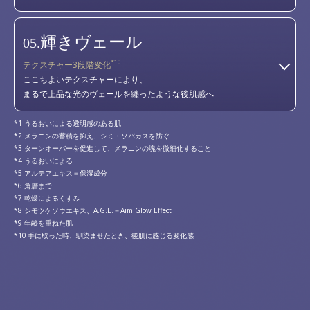
輝きヴェール
05.
*10
テクスチャー3段階変化
ここちよいテクスチャーにより、
まるで上品な光のヴェールを纏ったような後肌感へ
うるおいによる透明感のある肌
メラニンの蓄積を抑え、シミ・ソバカスを防ぐ
ターンオーバーを促進して、メラニンの塊を微細化すること
うるおいによる
アルテアエキス＝保湿成分
角層まで
乾燥によるくすみ
シモツケソウエキス、A.G.E.＝Aim Glow Effect
年齢を重ねた肌
手に取った時、馴染ませたとき、後肌に感じる変化感