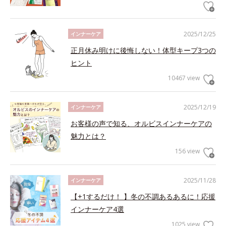
2025/12/25
インナーケア
正月休み明けに後悔しない！体型キープ3つの
ヒント
10467 view
2025/12/19
インナーケア
お客様の声で知る、オルビスインナーケアの
魅力とは？
156 view
2025/11/28
インナーケア
【+1するだけ！ 】冬の不調あるあるに！応援
インナーケア4選
1025 view