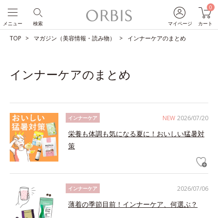
0
メニュー
検索
マイページ
カート
TOP
マガジン（美容情報・読み物）
インナーケアのまとめ
インナーケアのまとめ
NEW
2026/07/20
インナーケア
栄養も体調も気になる夏に！おいしい猛暑対
策
2026/07/06
インナーケア
薄着の季節目前！インナーケア、何選ぶ？