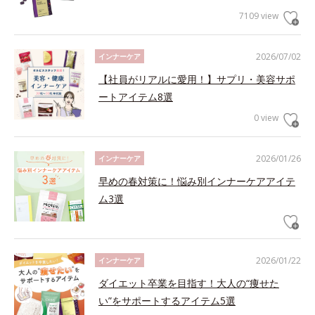
7109 view
2026/07/02
インナーケア
【社員がリアルに愛用！】サプリ・美容サポ
ートアイテム8選
0 view
2026/01/26
インナーケア
早めの春対策に！悩み別インナーケアアイテ
ム3選
2026/01/22
インナーケア
ダイエット卒業を目指す！大人の“痩せた
い”をサポートするアイテム5選