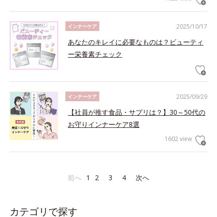
2025/10/17
インナーケア
あなたのキレイに必要なものは？ビューティ
ー栄養素チェック
2025/09/29
インナーケア
【社員が推す食品・サプリは？】30～50代の
お守りインナーケア8選
1602 view
前へ
1
2
3
4
次へ
カテゴリで探す