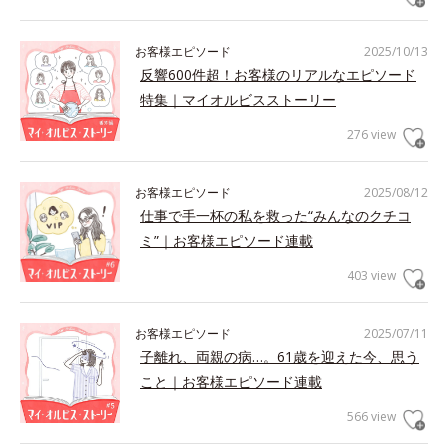
お客様エピソード
2025/10/13
反響600件超！お客様のリアルなエピソード
特集｜マイオルビスストーリー
276 view
お客様エピソード
2025/08/12
仕事で手一杯の私を救った“みんなのクチコ
ミ”｜お客様エピソード連載
403 view
お客様エピソード
2025/07/11
子離れ、両親の病…。61歳を迎えた今、思う
こと｜お客様エピソード連載
566 view