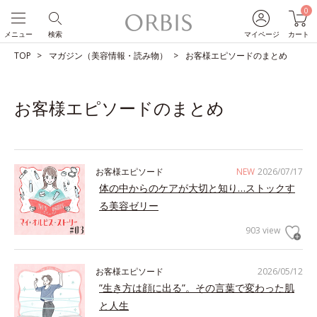
0
メニュー
検索
マイページ
カート
TOP
マガジン（美容情報・読み物）
お客様エピソードのまとめ
お客様エピソードのまとめ
お客様エピソード
NEW
2026/07/17
体の中からのケアが大切と知り…ストックす
る美容ゼリー
903 view
お客様エピソード
2026/05/12
”生き方は顔に出る”。その言葉で変わった肌
と人生