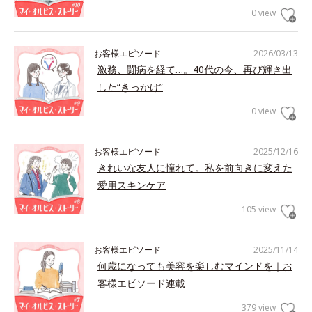
0 view
お客様エピソード
2026/03/13
激務、闘病を経て…。40代の今、再び輝き出
した“きっかけ”
0 view
お客様エピソード
2025/12/16
きれいな友人に憧れて。私を前向きに変えた
愛用スキンケア
105 view
お客様エピソード
2025/11/14
何歳になっても美容を楽しむマインドを｜お
客様エピソード連載
379 view