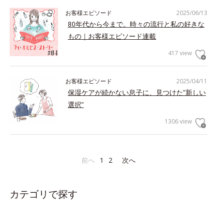
お客様エピソード
2025/06/13
80年代から今まで。時々の流行と私の好きな
もの｜お客様エピソード連載
417 view
お客様エピソード
2025/04/11
保湿ケアが続かない息子に、見つけた”新しい
選択”
1306 view
前へ
1
2
次へ
カテゴリで探す